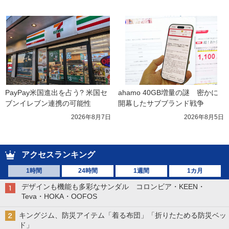
PayPay米国進出を占う? 米国セ
ahamo 40GB増量の謎　密かに
ブンイレブン連携の可能性
開幕したサブブランド戦争
2026年8月7日
2026年8月5日
アクセスランキング
1時間
24時間
1週間
1カ月
デザインも機能も多彩なサンダル コロンビア・KEEN・
Teva・HOKA・OOFOS
キングジム、防災アイテム「着る布団」「折りたためる防災ベッ
ド」