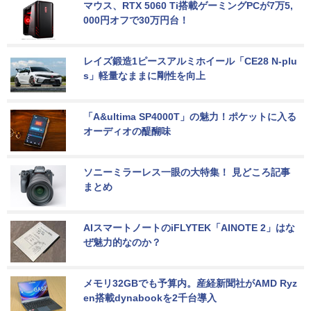
マウス、RTX 5060 Ti搭載ゲーミングPCが7万5,
000円オフで30万円台！
レイズ鍛造1ピースアルミホイール「CE28 N-plu
s」軽量なままに剛性を向上
「A&ultima SP4000T」の魅力！ポケットに入る
オーディオの醍醐味
ソニーミラーレス一眼の大特集！ 見どころ記事
まとめ
AIスマートノートのiFLYTEK「AINOTE 2」はな
ぜ魅力的なのか？
メモリ32GBでも予算内。産経新聞社がAMD Ryz
en搭載dynabookを2千台導入