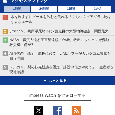
アクセスランキング
1時間
24時間
1週間
1カ月
水を飲まずにビールを飲むと倒れる「ふらつくビアグラスbyよ
なよなエール」
アマゾン、兵庫県尼崎市に2拠点目の大型物流拠点 関西最大
NASA、再突入迫る宇宙望遠鏡「Swift」救出ミッションが難航
救援機に何が?
AI時代の「課金」成長に必要 LINEヤフーがカカクコム買収を
狙う理由
メルカリ、梨の転売疑惑を否定「誹謗中傷はやめて」 生産者を
現地確認
もっと見る
Impress Watch をフォローする