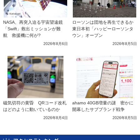
NASA、再突入迫る宇宙望遠鏡
ローソンは団地を再生できるか 
「Swift」救出ミッションが難
東日本初「ハッピーローソンタ
航　救援機に何が?
ウン」オープン
2026年8月6日
2026年8月5日
磁気切符の黄昏　QRコード改札
ahamo 40GB増量の謎　密かに
はどのように動いているのか
開幕したサブブランド戦争
2026年8月4日
2026年8月5日