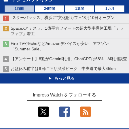
1時間
24時間
1週間
1カ月
スターバックス、横浜に“文化財カフェ”8月10日オープン
SpaceXとテスラ、1億平方フィートの超大型半導体工場「テラ
ファブ」着工
Fire TVやEchoなどAmazonデバイスが安い アマゾン
「Summer Sale」
【アンケート】8割がGemini利用、ChatGPTは68% AI利用調査
お盆休み前半は8日に下り渋滞ピーク 中央道で最大45km
もっと見る
Impress Watch をフォローする