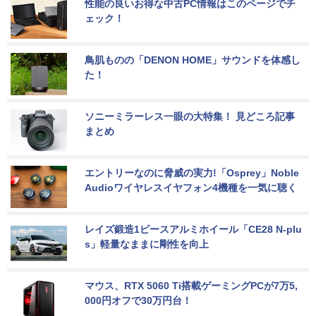
性能の良いお得な中古PC情報はこのページでチ
ェック！
鳥肌ものの「DENON HOME」サウンドを体感し
た！
ソニーミラーレス一眼の大特集！ 見どころ記事
まとめ
エントリーなのに脅威の実力!「Osprey」Noble 
Audioワイヤレスイヤフォン4機種を一気に聴く
レイズ鍛造1ピースアルミホイール「CE28 N-plu
s」軽量なままに剛性を向上
マウス、RTX 5060 Ti搭載ゲーミングPCが7万5,
000円オフで30万円台！