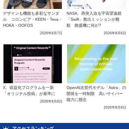
デザインも機能も多彩なサンダ
NASA、再突入迫る宇宙望遠鏡
ル　コロンビア・KEEN・Teva・
「Swift」救出ミッションが難
HOKA・OOFOS
航　救援機に何が?
2026年8月7日
2026年8月6日
X、収益化プログラムを一新　
OpenAI次世代モデル「Astra」の
「オリジナル投稿」が基準に
開発を一時制限　高いサイバー
能力に懸念
2026年8月8日
2026年8月8日
アクセスランキング