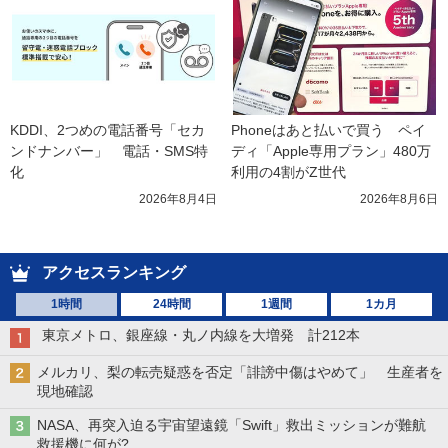
KDDI、2つめの電話番号「セカ
Phoneはあと払いで買う　ペイ
ンドナンバー」　電話・SMS特
ディ「Apple専用プラン」480万
化
利用の4割がZ世代
2026年8月4日
2026年8月6日
アクセスランキング
1時間
24時間
1週間
1カ月
東京メトロ、銀座線・丸ノ内線を大増発 計212本
メルカリ、梨の転売疑惑を否定「誹謗中傷はやめて」 生産者を
現地確認
NASA、再突入迫る宇宙望遠鏡「Swift」救出ミッションが難航
救援機に何が?