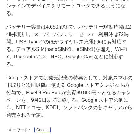
ンラインでデバイスをリモートロックできるようにな
る。
バッテリー容量は4,650mAhで、バッテリー駆動時間は2
4時間以上。スーパーバッテリーセーバー利用時は72時
間。USB Type-Cのほかワイヤレス充電(Qi)にも対応す
る。デュアルSIM(nanoSIM×1、eSIM×1)を備え、Wi-Fi
7、Bluetooth v5.3、NFC、Google Castなどに対応す
る。
Google ストアでは発売記念の特典として、対象スマホの
下取りと次回以降に使える Google ストアクレジットの
付与で、Pixel 9 Pro Foldが実質99,800円～となるキャン
ペーンを、9月2日まで実施する。Google ストアの他に
も、NTTドコモ、KDDI、ソフトバンクの各キャリアから
発売される予定。
キーワード：
Google