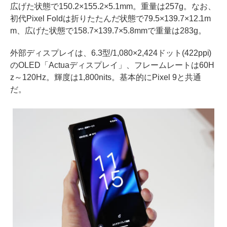
広げた状態で150.2×155.2×5.1mm。重量は257g。なお、
初代Pixel Foldは折りたたんだ状態で79.5×139.7×12.1m
m、広げた状態で158.7×139.7×5.8mmで重量は283g。
外部ディスプレイは、6.3型/1,080×2,424ドット(422ppi)
のOLED「Actuaディスプレイ」、フレームレートは60H
z～120Hz。輝度は1,800nits。基本的にPixel 9と共通
だ。