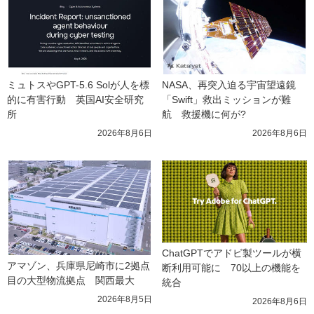
ミュトスやGPT-5.6 Solが人を標
NASA、再突入迫る宇宙望遠鏡
的に有害行動　英国AI安全研究
「Swift」救出ミッションが難
所
航　救援機に何が?
2026年8月6日
2026年8月6日
ChatGPTでアドビ製ツールが横
アマゾン、兵庫県尼崎市に2拠点
断利用可能に　70以上の機能を
目の大型物流拠点　関西最大
統合
2026年8月5日
2026年8月6日