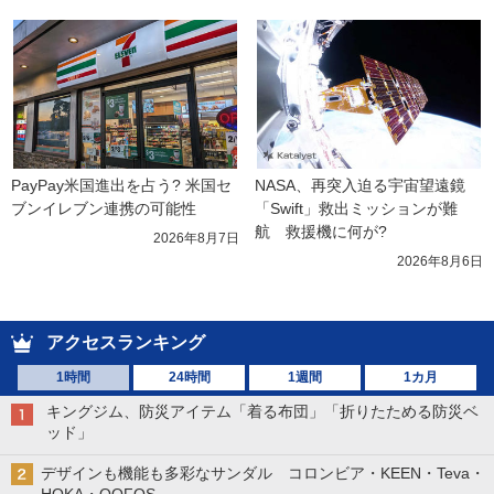
PayPay米国進出を占う? 米国セ
NASA、再突入迫る宇宙望遠鏡
ブンイレブン連携の可能性
「Swift」救出ミッションが難
航　救援機に何が?
2026年8月7日
2026年8月6日
アクセスランキング
1時間
24時間
1週間
1カ月
キングジム、防災アイテム「着る布団」「折りたためる防災ベ
ッド」
デザインも機能も多彩なサンダル コロンビア・KEEN・Teva・