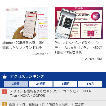
ahamo 40GB増量の謎　密かに
Phoneはあと払いで買う　ペイ
開幕したサブブランド戦争
ディ「Apple専用プラン」480万
利用の4割がZ世代
2026年8月5日
2026年8月6日
アクセスランキング
1時間
24時間
1週間
1カ月
デザインも機能も多彩なサンダル コロンビア・KEEN・
Teva・HOKA・OOFOS
東京メトロ、銀座線・丸ノ内線を大増発 計212本