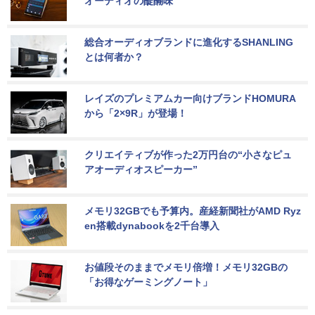
オーディオの醍醐味
総合オーディオブランドに進化するSHANLING
とは何者か？
レイズのプレミアムカー向けブランドHOMURA
から「2×9R」が登場！
クリエイティブが作った2万円台の“小さなピュ
アオーディオスピーカー”
メモリ32GBでも予算内。産経新聞社がAMD Ryz
en搭載dynabookを2千台導入
お値段そのままでメモリ倍増！メモリ32GBの
「お得なゲーミングノート」