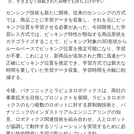
か、すきまなく積載された荷物でも持ち上げやすい
センシング技術も新たに開発。従来のセンシングの方式
では、商品ごとに学習データを収集し、それを元にピッ
キング位置を学習させる必要があった。今回開発した学
習レス方式では、ピッキング特性が類似する商品形状を
カテゴライズすることで、ピッキング対象の3D形状から
ルールベースでピッキング位置を推定可能になり、学習
が不要。これにより、新商品が追加された際に迅速かつ
正確にピッキング位置を推定でき、学習方式では膨大な
時間を要していた学習データ収集、学習時間を大幅に削
減する。
今後、パナソニックとラピュタロボティクスは、両社の
事業拡大を目指しプロジェクトを展開。ラピュタロボテ
ィクスのもつ複数のロボットに対する群制御技術と、パ
ナソニックのインダストリアルエンジニアリングの知
見、ロボティクス関連技術を組み合わせ、人とロボット
が協調して動作するソリューションを実現するために必
要な技術開発に共同で取り組んでいく方針。