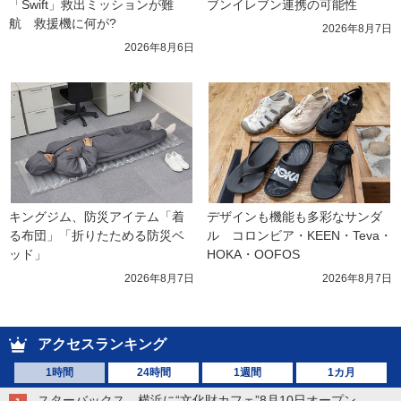
「Swift」救出ミッションが難
ブンイレブン連携の可能性
航　救援機に何が?
2026年8月7日
2026年8月6日
キングジム、防災アイテム「着
デザインも機能も多彩なサンダ
る布団」「折りたためる防災ベ
ル　コロンビア・KEEN・Teva・
ッド」
HOKA・OOFOS
2026年8月7日
2026年8月7日
アクセスランキング
1時間
24時間
1週間
1カ月
スターバックス、横浜に“文化財カフェ”8月10日オープン