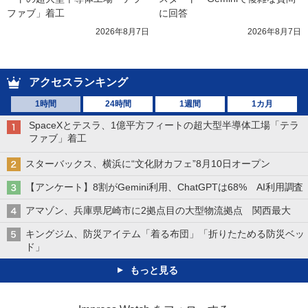
ファブ」着工
に回答
2026年8月7日
2026年8月7日
アクセスランキング
1時間
24時間
1週間
1カ月
SpaceXとテスラ、1億平方フィートの超大型半導体工場「テラ
ファブ」着工
スターバックス、横浜に“文化財カフェ”8月10日オープン
【アンケート】8割がGemini利用、ChatGPTは68% AI利用調査
アマゾン、兵庫県尼崎市に2拠点目の大型物流拠点 関西最大
キングジム、防災アイテム「着る布団」「折りたためる防災ベッ
ド」
もっと見る