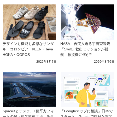
デザインも機能も多彩なサンダ
NASA、再突入迫る宇宙望遠鏡
ル　コロンビア・KEEN・Teva・
「Swift」救出ミッションが難
HOKA・OOFOS
航　救援機に何が?
2026年8月7日
2026年8月6日
SpaceXとテスラ、1億平方フィ
「Googleマップに相談」日本で
ートの超大型半導体工場「テラ
スタート　Geminiで複雑な質問