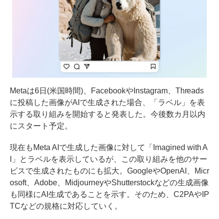
Metaは6日(米国時間)、FacebookやInstagram、Threads
に投稿した画像がAIで生成された場合、「ラベル」を表
示する取り組みを開始すると発表した。今後数カ月以内
にスタート予定。
現在もMeta AIで生成した画像に対して「Imagined with A
I」とラベルを表示しているが、この取り組みを他のサー
ビスで生成されたものにも拡大。GoogleやOpenAI、Micr
osoft、Adobe、MidjourneyやShutterstockなどの生成画像
も同様にAI生成であることを示す。そのため、C2PAやIP
TCなどの規格に対応していく。