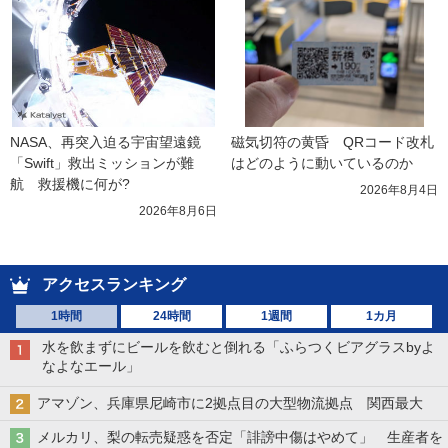
NASA、再突入迫る宇宙望遠鏡
磁気切符の黄昏　QRコード改札
「Swift」救出ミッションが難
はどのように動いているのか
航　救援機に何が?
2026年8月4日
2026年8月6日
アクセスランキング
1時間
24時間
1週間
1カ月
水を飲まずにビールを飲むと倒れる「ふらつくビアグラスbyよ
なよなエール」
アマゾン、兵庫県尼崎市に2拠点目の大型物流拠点 関西最大
メルカリ、梨の転売疑惑を否定「誹謗中傷はやめて」 生産者を