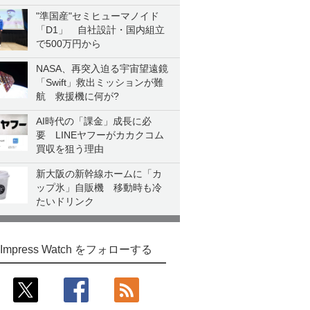
"準国産"セミヒューマノイド
「D1」 自社設計・国内組立
で500万円から
NASA、再突入迫る宇宙望遠鏡
「Swift」救出ミッションが難
航 救援機に何が?
AI時代の「課金」成長に必
要 LINEヤフーがカカクコム
買収を狙う理由
新大阪の新幹線ホームに「カ
ップ氷」自販機 移動時も冷
たいドリンク
Impress Watch をフォローする