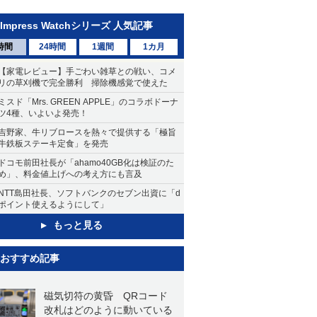
Impress Watchシリーズ 人気記事
時間
24時間
1週間
1カ月
【家電レビュー】手ごわい雑草との戦い、コメ
リの草刈機で完全勝利 掃除機感覚で使えた
ミスド「Mrs. GREEN APPLE」のコラボドーナ
ツ4種、いよいよ発売！
吉野家、牛リブロースを熱々で提供する「極旨
牛鉄板ステーキ定食」を発売
ドコモ前田社長が「ahamo40GB化は検証のた
め」、料金値上げへの考え方にも言及
NTT島田社長、ソフトバンクのセブン出資に「d
ポイント使えるようにして」
もっと見る
おすすめ記事
磁気切符の黄昏 QRコード
改札はどのように動いている