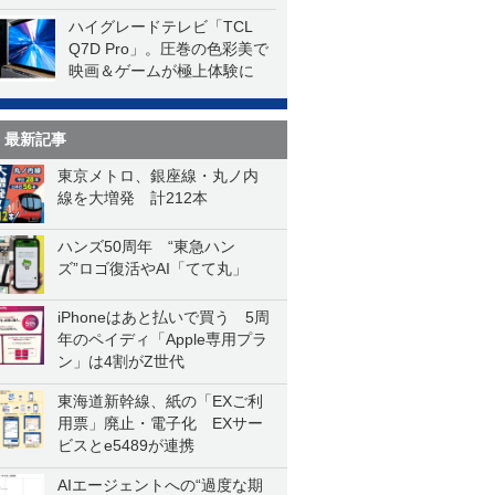
ハイグレードテレビ「TCL
Q7D Pro」。圧巻の色彩美で
映画＆ゲームが極上体験に
最新記事
東京メトロ、銀座線・丸ノ内
線を大増発 計212本
ハンズ50周年 “東急ハン
ズ”ロゴ復活やAI「てて丸」
iPhoneはあと払いで買う 5周
年のペイディ「Apple専用プラ
ン」は4割がZ世代
東海道新幹線、紙の「EXご利
用票」廃止・電子化 EXサー
ビスとe5489が連携
AIエージェントへの“過度な期