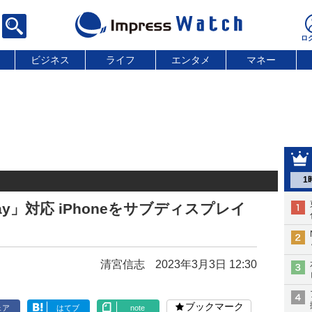
ビジネス
ライフ
エンタメ
マネー
1
Play」対応 iPhoneをサブディスプレイ
清宮信志
2023年3月3日 12:30
ブックマーク
ェア
はてブ
note