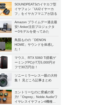
SOUNDPEATSのイヤカフ型
イヤフォン「UU2イヤーカ
フ」をイヤカフマニアが語る
Amazon プライムデー過去最
安! Anker注目プロジェクタ
ー3モデルを使ってみた
鳥肌ものの「DENON
HOME」サウンドを体感し
た！
マウス、RTX 5060 Ti搭載ゲ
ーミングPCが7万5,000円オ
フで30万円台！
ソニーミラーレス一眼の大特
集！ 見どころ記事まとめ
エントリーなのに脅威の実
力!「Osprey」Noble Audioワ
イヤレスイヤフォン4機種を