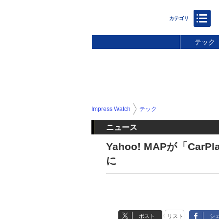
テック
Impress Watch
テック
ニュース
Yahoo! MAPが「Car
に
ポスト
リスト
シ