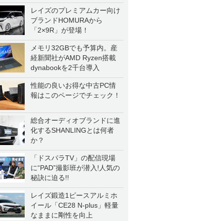
一気に聴く
レイズのプレミアムカー向け
ブランドHOMURAから
「2×9R」が登場！
メモリ32GBでも予算内。産
経新聞社がAMD Ryzen搭載
dynabookを2千台導入
性能の良いお得な中古PC情
報はこのページでチェック！
総合オーディオブランドに進
化するSHANLINGとは何者
か？
「ドスパラTV」の配信現場
に“PAD”撮影班が潜入!人気の
秘訣に迫る!!
レイズ鍛造1ピースアルミホ
イール「CE28 N-plus」軽量
なままに剛性を向上