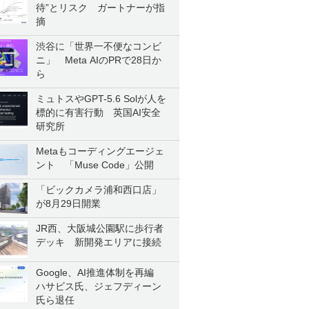
待”とリスク ガートナーが指
摘
渋谷に「世界一不便なコンビ
ニ」 Meta AIのPRで28日か
ら
ミュトスやGPT-5.6 Solが人を
標的に有害行動 英国AI安全
研究所
Metaもコーディングエージェ
ント 「Muse Code」公開
「ビックカメラ浦和西口店」
が8月29日開業
JR西、大阪城公園駅に歩行者
デッキ 新開発エリアに接続
Google、AI推進体制を再編
ハサビス氏、ジェフディーン
氏ら退任