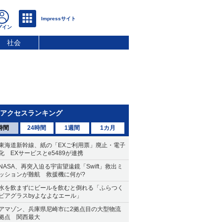
社会
アクセスランキング
時間
24時間
1週間
1カ月
東海道新幹線、紙の「EXご利用票」廃止・電子
化 EXサービスとe5489が連携
NASA、再突入迫る宇宙望遠鏡「Swift」救出ミ
ッションが難航 救援機に何が?
水を飲まずにビールを飲むと倒れる「ふらつく
ビアグラスbyよなよなエール」
アマゾン、兵庫県尼崎市に2拠点目の大型物流
拠点 関西最大