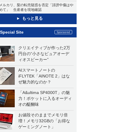
メルカリ、梨の転売疑惑を否定「誹謗中傷はや
めて」 生産者を現地確認
もっと見る
Special Site
クリエイティブが作った2万
円台の“小さなピュアオーデ
ィオスピーカー”
AIスマートノートの
iFLYTEK「AINOTE 2」はな
ぜ魅力的なのか？
「A&ultima SP4000T」の魅
力！ポケットに入るオーディ
オの醍醐味
お値段そのままでメモリ倍
増！メモリ32GBの「お得な
ゲーミングノート」