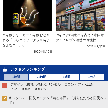
水を飲まずにビールを飲むと倒
PayPay米国進出を占う? 米国セ
れる「ふらつくビアグラスbyよ
ブンイレブン連携の可能性
なよなエール」
2026年8月7日
2026年8月5日
アクセスランキング
1時間
24時間
1週間
1カ月
デザインも機能も多彩なサンダル コロンビア・KEEN・
Teva・HOKA・OOFOS
キングジム、防災アイテム「着る布団」「折りたためる防災ベッ
ド」