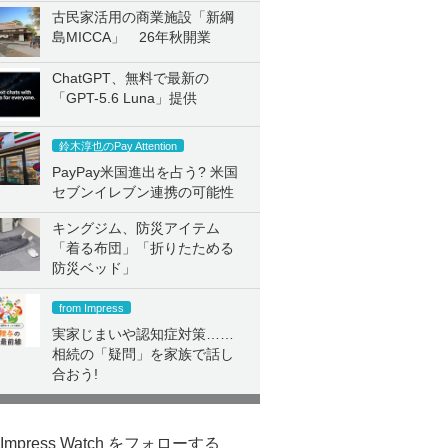
古民家活用の商業施設「新綱
島MICCA」 26年秋開業
ChatGPT、無料で最新の
「GPT-5.6 Luna」提供
鈴木淳也のPay Attention
PayPay米国進出を占う? 米国
セブンイレブン連携の可能性
キングジム、防災アイテム
「着る布団」「折りたためる
防災ベッド」
from Impress
実家じまいや認知症対策……
相続の「疑問」を家族で話し
合おう!
Impress Watch をフォローする