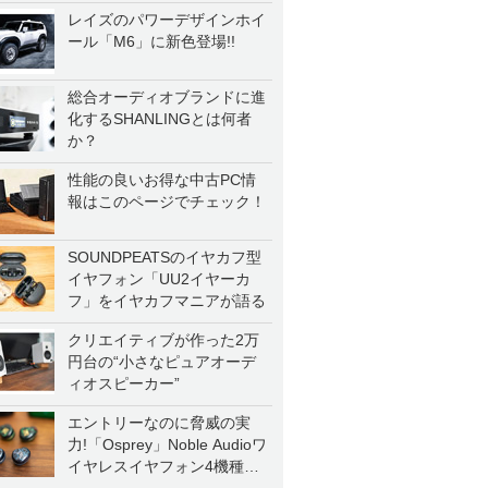
レイズのパワーデザインホイ
ール「M6」に新色登場!!
総合オーディオブランドに進
化するSHANLINGとは何者
か？
性能の良いお得な中古PC情
報はこのページでチェック！
SOUNDPEATSのイヤカフ型
イヤフォン「UU2イヤーカ
フ」をイヤカフマニアが語る
クリエイティブが作った2万
円台の“小さなピュアオーデ
ィオスピーカー”
エントリーなのに脅威の実
力!「Osprey」Noble Audioワ
イヤレスイヤフォン4機種を