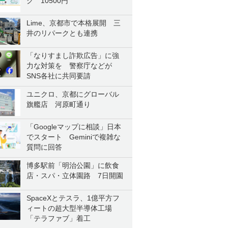
ク 10500円
Lime、京都市で本格展開 三
井のリパークとも連携
「なりすまし詐欺広告」に強
力な対策を 警察庁などが
SNS各社に共同要請
ユニクロ、京都にグローバル
旗艦店 河原町通り
「Googleマップに相談」日本
でスタート Geminiで複雑な
質問に回答
博多駅前「明治公園」に飲食
店・スパ・立体園路 7日開園
SpaceXとテスラ、1億平方フ
ィートの超大型半導体工場
「テラファブ」着工