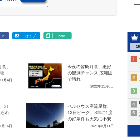
ェア
はてブ
note
1
月食」
今夜の皆既月食、絶好
能
の観測チャンス 広範囲
で晴れ
年11月4日
2022年11月8日
」の
ペルセウス座流星群、
観られ
13日ピーク。8年に1度
の好条件も天気に不安
11月16日
2021年8月11日