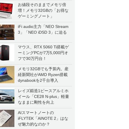
一気に聴く
お値段そのままでメモリ倍
増！メモリ32GBの「お得な
ゲーミングノート」
iFi audio主力「NEO Stream
3」「NEO iDSD 3」に迫る
マウス、RTX 5060 Ti搭載ゲ
ーミングPCが7万5,000円オ
フで30万円台！
メモリ32GBでも予算内。産
経新聞社がAMD Ryzen搭載
dynabookを2千台導入
レイズ鍛造1ピースアルミホ
イール「CE28 N-plus」軽量
なままに剛性を向上
AIスマートノートの
iFLYTEK「AINOTE 2」はな
ぜ魅力的なのか？