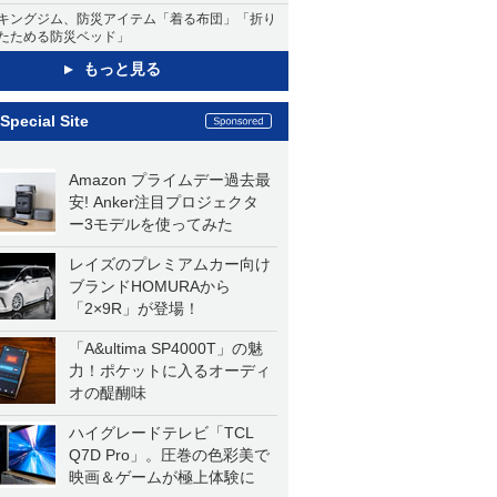
キングジム、防災アイテム「着る布団」「折り
たためる防災ベッド」
もっと見る
Special Site
Amazon プライムデー過去最
安! Anker注目プロジェクタ
ー3モデルを使ってみた
レイズのプレミアムカー向け
ブランドHOMURAから
「2×9R」が登場！
「A&ultima SP4000T」の魅
力！ポケットに入るオーディ
オの醍醐味
ハイグレードテレビ「TCL
Q7D Pro」。圧巻の色彩美で
映画＆ゲームが極上体験に