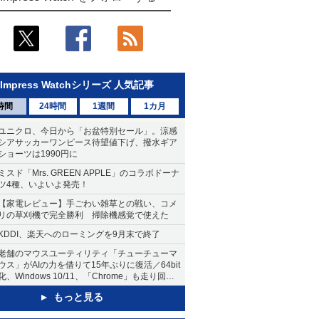
Impress Watchシリーズ 人気記事
時間
24時間
1週間
1カ月
ユニクロ、今日から「お盆特別セール」。涼感
シアサッカーワンピース待望値下げ、撥水ギア
ショーツは1990円に
ミスド「Mrs. GREEN APPLE」のコラボドーナ
ツ4種、いよいよ発売！
【家電レビュー】手ごわい雑草との戦い、コメ
リの草刈機で完全勝利 掃除機感覚で使えた
KDDI、楽天へのローミングを9月末で終了
老舗のマウスユーティリティ「チューチューマ
ウス」がAIの力を借りて15年ぶりに復活／64bit
化、Windows 10/11、「Chrome」も走り回
る。復活記念で2026年末まで500円
もっと見る