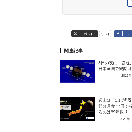
ポスト
リスト
シ
関連記事
8日の夜は「皆既
日本全国で観察可
2022
週末は「ほぼ皆既
部分月食 全国で
るのは89年振り
2021年