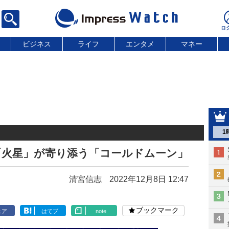
ビジネス
ライフ
エンタメ
マネー
1
「火星」が寄り添う「コールドムーン」
清宮信志
2022年12月8日 12:47
ブックマーク
ェア
はてブ
note