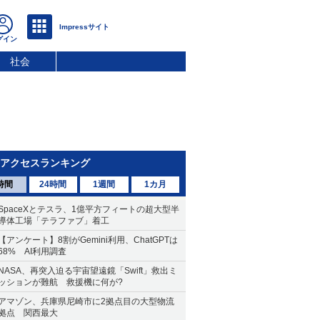
社会
アクセスランキング
時間
24時間
1週間
1カ月
SpaceXとテスラ、1億平方フィートの超大型半
導体工場「テラファブ」着工
【アンケート】8割がGemini利用、ChatGPTは
68% AI利用調査
NASA、再突入迫る宇宙望遠鏡「Swift」救出ミ
ッションが難航 救援機に何が?
アマゾン、兵庫県尼崎市に2拠点目の大型物流
拠点 関西最大