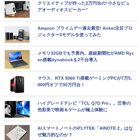
クリエイティブが作った2万円台の“小さなピュ
アオーディオスピーカー”
Amazon プライムデー過去最安! Anker注目プロ
ジェクター3モデルを使ってみた
メモリ32GBでも予算内。産経新聞社がAMD Ryz
en搭載dynabookを2千台導入
マウス、RTX 5060 Ti搭載ゲーミングPCが7万5,
000円オフで30万円台！
ハイグレードテレビ「TCL Q7D Pro」。圧巻の
色彩美で映画＆ゲームが極上体験に
AIスマートノートのiFLYTEK「AINOTE 2」はな
ぜ魅力的なのか？