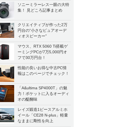
一気に聴く
ソニーミラーレス一眼の大特
集！ 見どころ記事まとめ
クリエイティブが作った2万
円台の“小さなピュアオーデ
ィオスピーカー”
マウス、RTX 5060 Ti搭載ゲ
ーミングPCが7万5,000円オ
フで30万円台！
性能の良いお得な中古PC情
報はこのページでチェック！
「A&ultima SP4000T」の魅
力！ポケットに入るオーディ
オの醍醐味
レイズ鍛造1ピースアルミホ
イール「CE28 N-plus」軽量
なままに剛性を向上