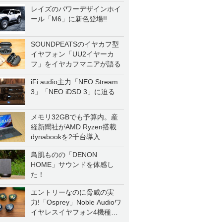
レイズのパワーデザインホイ
ール「M6」に新色登場!!
SOUNDPEATSのイヤカフ型
イヤフォン「UU2イヤーカ
フ」をイヤカフマニアが語る
iFi audio主力「NEO Stream
3」「NEO iDSD 3」に迫る
メモリ32GBでも予算内。産
経新聞社がAMD Ryzen搭載
dynabookを2千台導入
鳥肌ものの「DENON
HOME」サウンドを体感し
た！
エントリーなのに脅威の実
力!「Osprey」Noble Audioワ
イヤレスイヤフォン4機種を