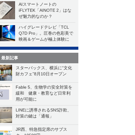
AIスマートノートの
iFLYTEK「AINOTE 2」はな
ぜ魅力的なのか？
ハイグレードテレビ「TCL
Q7D Pro」。圧巻の色彩美で
映画＆ゲームが極上体験に
最新記事
スターバックス、横浜に“文化
財カフェ”8月10日オープン
Fable 5、生物学の安全対策を
緩和 健康・教育など日常利
用が可能に
LINEに誘導されるSNS詐欺、
対策の鍵は「通報」
JR西、特急指定席のサブス