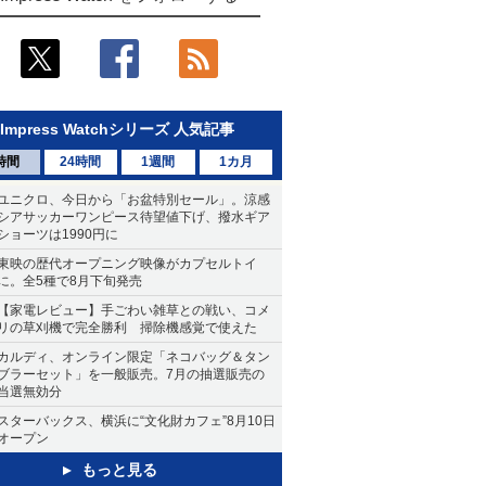
Impress Watchシリーズ 人気記事
時間
24時間
1週間
1カ月
ユニクロ、今日から「お盆特別セール」。涼感
シアサッカーワンピース待望値下げ、撥水ギア
ショーツは1990円に
東映の歴代オープニング映像がカプセルトイ
に。全5種で8月下旬発売
【家電レビュー】手ごわい雑草との戦い、コメ
リの草刈機で完全勝利 掃除機感覚で使えた
カルディ、オンライン限定「ネコバッグ＆タン
ブラーセット」を一般販売。7月の抽選販売の
当選無効分
スターバックス、横浜に“文化財カフェ”8月10日
オープン
もっと見る