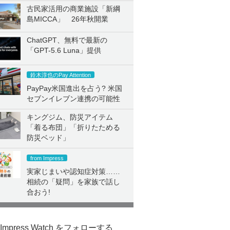
古民家活用の商業施設「新綱
島MICCA」 26年秋開業
ChatGPT、無料で最新の
「GPT-5.6 Luna」提供
鈴木淳也のPay Attention
PayPay米国進出を占う? 米国
セブンイレブン連携の可能性
キングジム、防災アイテム
「着る布団」「折りたためる
防災ベッド」
from Impress
実家じまいや認知症対策……
相続の「疑問」を家族で話し
合おう!
Impress Watch をフォローする