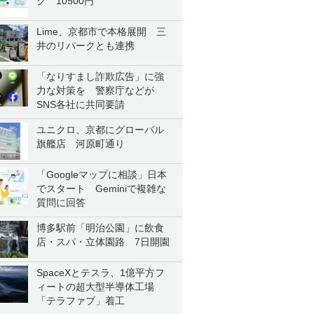
ク 10500円
Lime、京都市で本格展開 三
井のリパークとも連携
「なりすまし詐欺広告」に強
力な対策を 警察庁などが
SNS各社に共同要請
ユニクロ、京都にグローバル
旗艦店 河原町通り
「Googleマップに相談」日本
でスタート Geminiで複雑な
質問に回答
博多駅前「明治公園」に飲食
店・スパ・立体園路 7日開園
SpaceXとテスラ、1億平方フ
ィートの超大型半導体工場
「テラファブ」着工