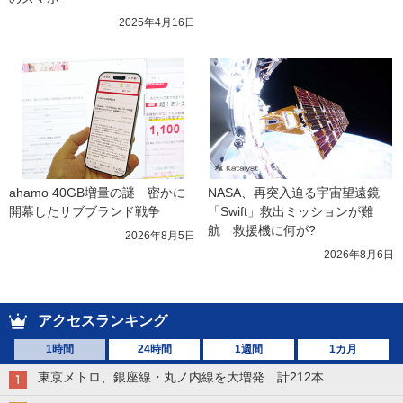
2025年4月16日
ahamo 40GB増量の謎　密かに
NASA、再突入迫る宇宙望遠鏡
開幕したサブブランド戦争
「Swift」救出ミッションが難
航　救援機に何が?
2026年8月5日
2026年8月6日
アクセスランキング
1時間
24時間
1週間
1カ月
東京メトロ、銀座線・丸ノ内線を大増発 計212本