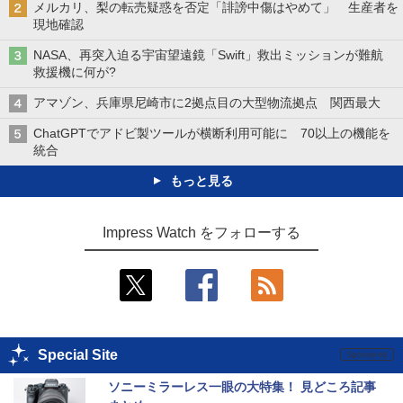
メルカリ、梨の転売疑惑を否定「誹謗中傷はやめて」 生産者を
現地確認
NASA、再突入迫る宇宙望遠鏡「Swift」救出ミッションが難航
救援機に何が?
アマゾン、兵庫県尼崎市に2拠点目の大型物流拠点 関西最大
ChatGPTでアドビ製ツールが横断利用可能に 70以上の機能を
統合
もっと見る
Impress Watch をフォローする
Special Site
ソニーミラーレス一眼の大特集！ 見どころ記事