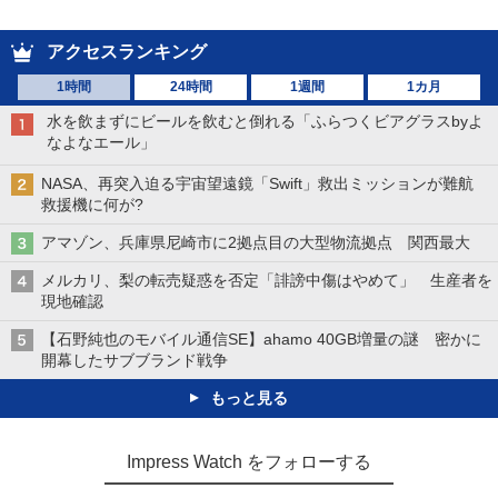
アクセスランキング
1時間
24時間
1週間
1カ月
水を飲まずにビールを飲むと倒れる「ふらつくビアグラスbyよ
なよなエール」
NASA、再突入迫る宇宙望遠鏡「Swift」救出ミッションが難航
救援機に何が?
アマゾン、兵庫県尼崎市に2拠点目の大型物流拠点 関西最大
メルカリ、梨の転売疑惑を否定「誹謗中傷はやめて」 生産者を
現地確認
【石野純也のモバイル通信SE】ahamo 40GB増量の謎 密かに
開幕したサブブランド戦争
もっと見る
Impress Watch をフォローする