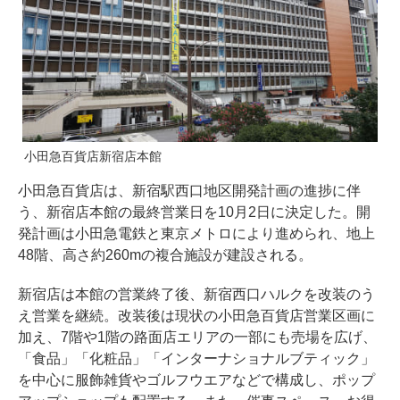
小田急百貨店新宿店本館
小田急百貨店は、新宿駅西口地区開発計画の進捗に伴
う、新宿店本館の最終営業日を10月2日に決定した。開
発計画は小田急電鉄と東京メトロにより進められ、地上
48階、高さ約260mの複合施設が建設される。
新宿店は本館の営業終了後、新宿西口ハルクを改装のう
え営業を継続。改装後は現状の小田急百貨店営業区画に
加え、7階や1階の路面店エリアの一部にも売場を広げ、
「食品」「化粧品」「インターナショナルブティック」
を中心に服飾雑貨やゴルフウエアなどで構成し、ポップ