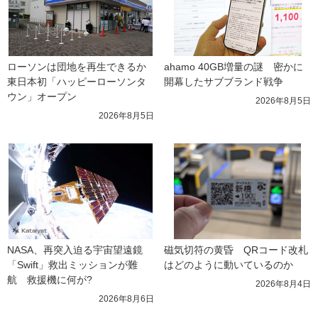
ローソンは団地を再生できるか 
ahamo 40GB増量の謎　密かに
東日本初「ハッピーローソンタ
開幕したサブブランド戦争
ウン」オープン
2026年8月5日
2026年8月5日
NASA、再突入迫る宇宙望遠鏡
磁気切符の黄昏　QRコード改札
「Swift」救出ミッションが難
はどのように動いているのか
航　救援機に何が?
2026年8月4日
2026年8月6日