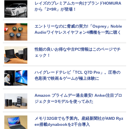
レイズのプレミアムカー向けブランドHOMURA
から「2×9R」が登場！
エントリーなのに脅威の実力!「Osprey」Noble 
Audioワイヤレスイヤフォン4機種を一気に聴く
性能の良いお得な中古PC情報はこのページでチ
ェック！
ハイグレードテレビ「TCL Q7D Pro」。圧巻の
色彩美で映画＆ゲームが極上体験に
Amazon プライムデー過去最安! Anker注目プロ
ジェクター3モデルを使ってみた
メモリ32GBでも予算内。産経新聞社がAMD Ryz
en搭載dynabookを2千台導入