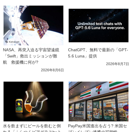
NASA、再突入迫る宇宙望遠鏡
ChatGPT、無料で最新の「GPT-
「Swift」救出ミッションが難
5.6 Luna」提供
航　救援機に何が?
2026年8月7日
2026年8月6日
水を飲まずにビールを飲むと倒
PayPay米国進出を占う? 米国セ