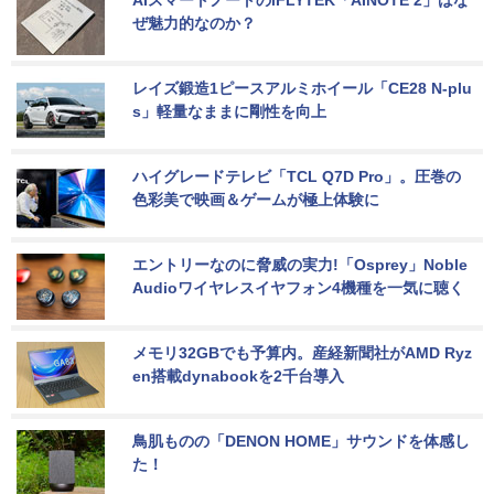
AIスマートノートのiFLYTEK「AINOTE 2」はな
ぜ魅力的なのか？
レイズ鍛造1ピースアルミホイール「CE28 N-plu
s」軽量なままに剛性を向上
ハイグレードテレビ「TCL Q7D Pro」。圧巻の
色彩美で映画＆ゲームが極上体験に
エントリーなのに脅威の実力!「Osprey」Noble 
Audioワイヤレスイヤフォン4機種を一気に聴く
メモリ32GBでも予算内。産経新聞社がAMD Ryz
en搭載dynabookを2千台導入
鳥肌ものの「DENON HOME」サウンドを体感し
た！