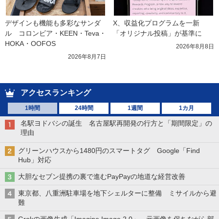
デザインも機能も多彩なサンダ
X、収益化プログラムを一新　
ル　コロンビア・KEEN・Teva・
「オリジナル投稿」が基準に
HOKA・OOFOS
2026年8月8日
2026年8月7日
アクセスランキング
1時間
24時間
1週間
1カ月
名駅ヨドバシの誕生 名古屋駅再開発の行方と「期間限定」の
理由
グリーンハウスから1480円のスマートタグ Google「Find
Hub」対応
大胆なセブン提携の裏で進むPayPayの地道な経営改善
東京都、八重洲駐車場を地下シェルターに整備 ミサイルから避
難
Grokの画像生成「Imagine Image 2.0」 元画像を保ちながら部