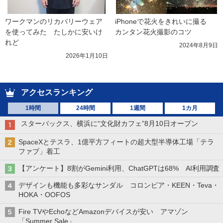
ワークマンのリカバリーウェア
iPhoneで花火をきれいに撮る　
を使ってみた　たしかに安いけ
カンタン花火撮影のコツ
れど
2024年8月9日
2026年1月10日
アクセスランキング
1時間
24時間
1週間
1カ月
スターバックス、横浜に“文化財カフェ”8月10日オープン
SpaceXとテスラ、1億平方フィートの超大型半導体工場「テラ
ファブ」着工
【アンケート】8割がGemini利用、ChatGPTは68% AI利用調査
デザインも機能も多彩なサンダル コロンビア・KEEN・Teva・
HOKA・OOFOS
Fire TVやEchoなどAmazonデバイスが安い アマゾン
「Summer Sale」