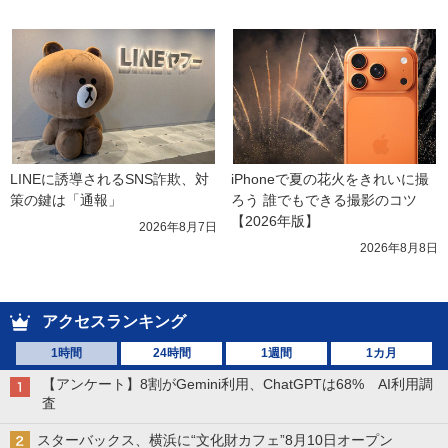
LINEに誘導されるSNS詐欺、対
iPhoneで夏の花火をきれいに撮
策の鍵は「通報」
ろう 誰でもできる撮影のコツ
【2026年版】
2026年8月7日
2026年8月8日
アクセスランキング
1時間
24時間
1週間
1カ月
【アンケート】8割がGemini利用、ChatGPTは68% AI利用調
査
スターバックス、横浜に“文化財カフェ”8月10日オープン