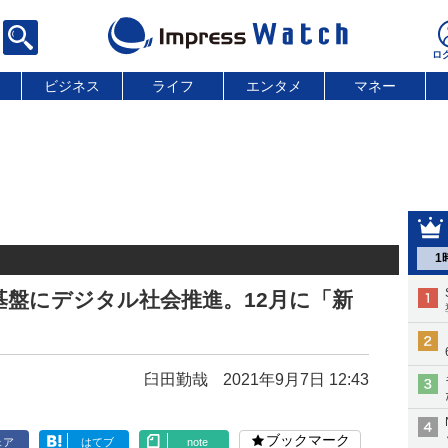
ビジネス
ライフ
エンタメ
マネー
1
盤にデジタル社会推進。12月に「新
臼田勤哉
2021年9月7日 12:43
ブックマーク
ェア
はてブ
note