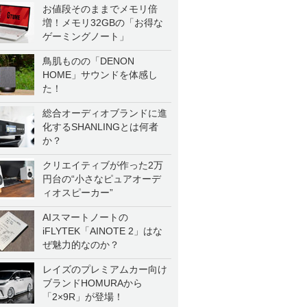
お値段そのままでメモリ倍
増！メモリ32GBの「お得な
ゲーミングノート」
鳥肌ものの「DENON
HOME」サウンドを体感し
た！
総合オーディオブランドに進
化するSHANLINGとは何者
か？
クリエイティブが作った2万
円台の“小さなピュアオーデ
ィオスピーカー”
AIスマートノートの
iFLYTEK「AINOTE 2」はな
ぜ魅力的なのか？
レイズのプレミアムカー向け
ブランドHOMURAから
「2×9R」が登場！