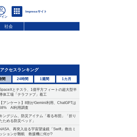
社会
アクセスランキング
時間
24時間
1週間
1カ月
SpaceXとテスラ、1億平方フィートの超大型半
導体工場「テラファブ」着工
【アンケート】8割がGemini利用、ChatGPTは
68% AI利用調査
キングジム、防災アイテム「着る布団」「折り
たためる防災ベッド」
NASA、再突入迫る宇宙望遠鏡「Swift」救出ミ
ッションが難航 救援機に何が?