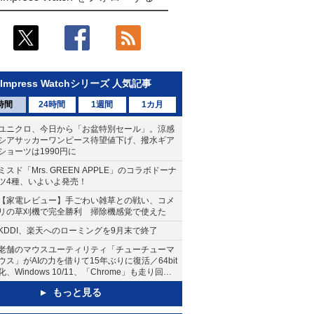
Impress Watchシリーズ 人気記事
時間
24時間
1週間
1カ月
ユニクロ、今日から「お盆特別セール」。涼感
シアサッカーワンピース待望値下げ、撥水ギア
ショーツは1990円に
ミスド「Mrs. GREEN APPLE」のコラボドーナ
ツ4種、いよいよ発売！
【家電レビュー】手ごわい雑草との戦い、コメ
リの草刈機で完全勝利 掃除機感覚で使えた
KDDI、楽天へのローミングを9月末で終了
老舗のマウスユーティリティ「チューチューマ
ウス」がAIの力を借りて15年ぶりに復活／64bit
化、Windows 10/11、「Chrome」も走り回
る。復活記念で2026年末まで500円
もっと見る