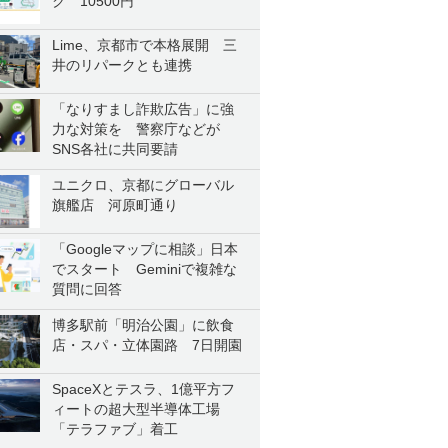
ク 10500円
Lime、京都市で本格展開 三
井のリパークとも連携
「なりすまし詐欺広告」に強
力な対策を 警察庁などが
SNS各社に共同要請
ユニクロ、京都にグローバル
旗艦店 河原町通り
「Googleマップに相談」日本
でスタート Geminiで複雑な
質問に回答
博多駅前「明治公園」に飲食
店・スパ・立体園路 7日開園
SpaceXとテスラ、1億平方フ
ィートの超大型半導体工場
「テラファブ」着工