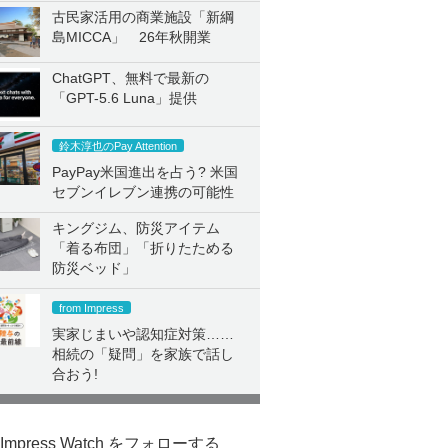
古民家活用の商業施設「新綱
島MICCA」 26年秋開業
ChatGPT、無料で最新の
「GPT-5.6 Luna」提供
鈴木淳也のPay Attention
PayPay米国進出を占う? 米国
セブンイレブン連携の可能性
キングジム、防災アイテム
「着る布団」「折りたためる
防災ベッド」
from Impress
実家じまいや認知症対策……
相続の「疑問」を家族で話し
合おう!
Impress Watch をフォローする