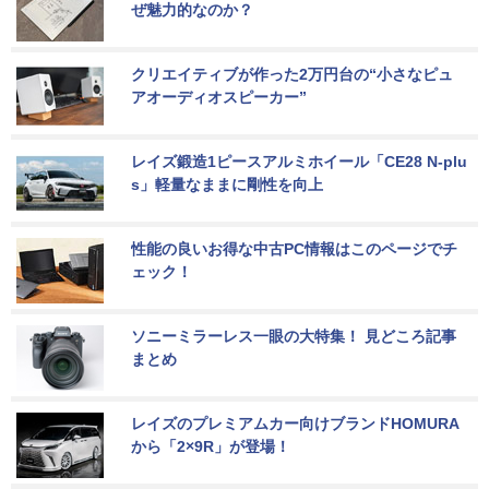
ぜ魅力的なのか？
クリエイティブが作った2万円台の“小さなピュ
アオーディオスピーカー”
レイズ鍛造1ピースアルミホイール「CE28 N-plu
s」軽量なままに剛性を向上
性能の良いお得な中古PC情報はこのページでチ
ェック！
ソニーミラーレス一眼の大特集！ 見どころ記事
まとめ
レイズのプレミアムカー向けブランドHOMURA
から「2×9R」が登場！