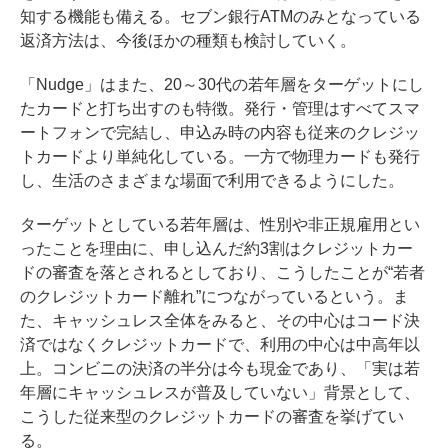
知する機能も備える。セブン銀行ATMのみとなっている
返済方法は、今後ほかの種類も検討していく。
「Nudge」はまた、20～30代の若年層をターゲットにし
たカードと打ち出すのも特徴。発行・管理はすべてスマ
ートフォンで完結し、申込み時の内容も従来のクレジッ
トカードより単純化している。一方で物理カードも発行
し、生活のさまざまな場面で利用できるようにした。
ターゲットとしている若年層は、性別や非正規雇用とい
ったことを理由に、申し込んだ約3割はクレジットカー
ドの審査を落とされるとしており、こうしたことが“若者
のクレジットカード離れ”につながっているという。ま
た、キャッシュレス全体をみると、その中心はコード決
済ではなくクレジットカードで、利用の中心は中高年以
上。コンビニの決済の半分は今も現金であり、「実は若
年層にキャッシュレスが普及していない」背景として、
こうした従来型のクレジットカードの審査を挙げてい
る。