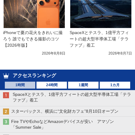
iPhoneで夏の花火をきれいに撮
SpaceXとテスラ、1億平方フィ
ろう 誰でもできる撮影のコツ
ートの超大型半導体工場「テラ
【2026年版】
ファブ」着工
2026年8月8日
2026年8月7日
アクセスランキング
1時間
24時間
1週間
1カ月
SpaceXとテスラ、1億平方フィートの超大型半導体工場「テラ
ファブ」着工
スターバックス、横浜に“文化財カフェ”8月10日オープン
Fire TVやEchoなどAmazonデバイスが安い アマゾン
「Summer Sale」