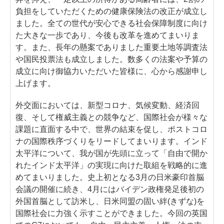
負担をしていただくための健康保険法の改正が成立し
ました。全ての世代が安心できる社会保障制度に向け
た大きな一歩であり、今後も改革を進めてまいりま
す。また、長年の懸案でありました重要土地等調査法
や国民投票法も成立しました。数多くの法案や予算の
成立に向け御協力いただいた皆様に、心から感謝申し
上げます。
外交面においては、新型コロナ、気候変動、経済回
復、そして権威主義との競争など、国際社会が様々な
課題に直面する中で、世界の結束を促し、ポストコロ
ナの国際秩序づくりをリードしてまいります。インド
太平洋について、我が国が先頭に立って「自由で開か
れたインド太平洋」の実現に向けた取組を戦略的に進
めてまいりました。史上初となる3月の日米豪印首脳
会議の開催に続き、4月にはバイデン政権発足後初の
外国首脳として訪米し、日米同盟の固い絆(きずな)を
国際社会に力強く示すことができました。今回の英国