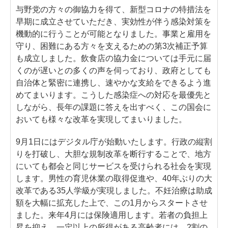
与野党の方々の御協力を得て、新型コロナの特措法を
早期に成立させていただき、実効性が伴う感染対策を
機動的に行うことが可能となりました。事業と雇用を
守り、困難にある方々を支えるための第3次補正予算
も成立しました。飲食店の協力金については手元に届
くのが遅いとの多くの声を伺っており、政府としても
自治体と緊密に連携し、速やかな支給をできるよう進
めてまいります。こうした感染症への対応を最優先と
しながら、長年の課題に答えを出すべく、この国会に
おいても様々な改革を実現してまいりました。
9月1日にはデジタル庁が始動いたします。行政の縦割
りを打破し、大胆な規制改革を断行することで、地方
にいても都会と同じサービスを受けられる社会を実現
します。男性の育児休業の取得促進や、40年ぶりの大
改革である35人学級が実現しました。不妊治療は助成
額を大幅に拡充した上で、この1月からスタートさせ
ました。来年4月には保険適用します。若者の負担上
昇を抑え、一定以上の所得がある高齢者には、2割の