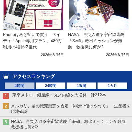
Phoneはあと払いで買う　ペイ
NASA、再突入迫る宇宙望遠鏡
ディ「Apple専用プラン」480万
「Swift」救出ミッションが難
利用の4割がZ世代
航　救援機に何が?
2026年8月6日
2026年8月6日
アクセスランキング
1時間
24時間
1週間
1カ月
東京メトロ、銀座線・丸ノ内線を大増発 計212本
メルカリ、梨の転売疑惑を否定「誹謗中傷はやめて」 生産者を
現地確認
NASA、再突入迫る宇宙望遠鏡「Swift」救出ミッションが難航
救援機に何が?