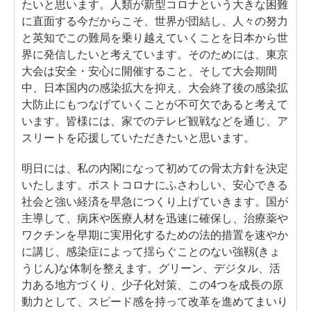
たいと思います。人類が新型コロナという大きな困難
に直面する今だからこそ、世界が団結し、人々の努力
と英知でこの難局を乗り越えていくことを日本から世
界に発信したいと考えています。そのためには、東京
大会は安全・安心に開催すること、そして大会期間
中、日本国内の感染拡大を抑え、大会終了後の感染拡
大防止にもつなげていくことが不可欠であると考えて
います。皆様には、家でのテレビ観戦などを通じ、ア
スリートを応援していただきたいと思います。
明日には、私の内閣になって初めての骨太方針を決定
いたします。ポストコロナにふさわしい、安心できる
社会と強い経済を早急につくり上げていきます。国が
主導して、病床や医療人材を迅速に確保し、治療薬や
ワクチンを早期に実用化するための法的措置を速やか
に講じ、感染症によって揺らぐことのない強靱(きょ
うじん)な体制を整えます。グリーン、デジタル、活
力ある地方づくり、少子化対策、この4つを成長の原
動力として、スピード感を持って改革を進めてまいり