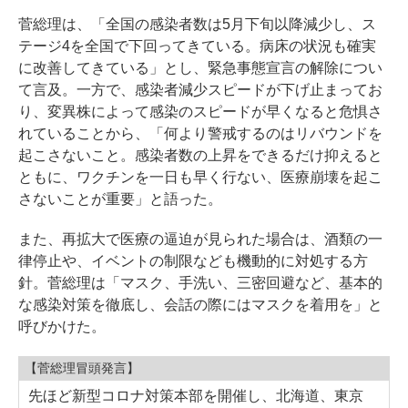
菅総理は、「全国の感染者数は5月下旬以降減少し、ス
テージ4を全国で下回ってきている。病床の状況も確実
に改善してきている」とし、緊急事態宣言の解除につい
て言及。一方で、感染者減少スピードが下げ止まってお
り、変異株によって感染のスピードが早くなると危惧さ
れていることから、「何より警戒するのはリバウンドを
起こさないこと。感染者数の上昇をできるだけ抑えると
ともに、ワクチンを一日も早く行ない、医療崩壊を起こ
さないことが重要」と語った。
また、再拡大で医療の逼迫が見られた場合は、酒類の一
律停止や、イベントの制限なども機動的に対処する方
針。菅総理は「マスク、手洗い、三密回避など、基本的
な感染対策を徹底し、会話の際にはマスクを着用を」と
呼びかけた。
【菅総理冒頭発言】
先ほど新型コロナ対策本部を開催し、北海道、東京