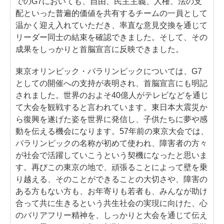
でのG7においても、自由、民主主義、人権、法の支
配といった普遍的価値を共有するチームの一員として
温かく迎え入れていただき、率直な意見交換を通じて
リーダー同士の結束を確認できました。そして、その
成果をしっかりと首脳宣言に反映できました。
東京オリンピック・パラリンピックについては、G7
としての開催への支持が表明され、首脳宣言にも明記
されました。世界のおよそ40億人がテレビなどを通じ
て大会を観戦すると言われています。東日本大震災か
ら復興を遂げた姿を世界に発信し、子供たちに夢や感
動を伝える機会になります。57年前の東京大会では、
パラリンピックの名称が初めて使われ、障害者の方々
が社会で活躍していこうという契機になったと思いま
す。再びこの東京の地で、頑張ることによって壁を乗
り越える、そのことができることの大切さや、障害の
ある方もない方も、お年寄りも若者も、みんなが助け
合って共に生きるという共生社会の実現に向けた、心
のバリアフリー精神を、しっかりと大会を通じて伝え