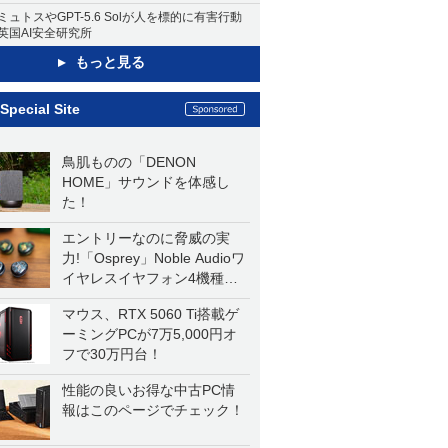
ミュトスやGPT-5.6 Solが人を標的に有害行動
英国AI安全研究所
もっと見る
Special Site
鳥肌ものの「DENON
HOME」サウンドを体感し
た！
エントリーなのに脅威の実
力!「Osprey」Noble Audioワ
イヤレスイヤフォン4機種を
一気に聴く
マウス、RTX 5060 Ti搭載ゲ
ーミングPCが7万5,000円オ
フで30万円台！
性能の良いお得な中古PC情
報はこのページでチェック！