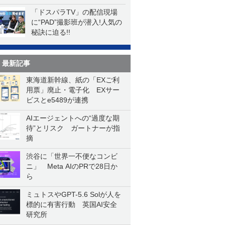
「ドスパラTV」の配信現場
に“PAD”撮影班が潜入!人気の
秘訣に迫る!!
最新記事
東海道新幹線、紙の「EXご利
用票」廃止・電子化 EXサー
ビスとe5489が連携
AIエージェントへの“過度な期
待”とリスク ガートナーが指
摘
渋谷に「世界一不便なコンビ
ニ」 Meta AIのPRで28日か
ら
ミュトスやGPT-5.6 Solが人を
標的に有害行動 英国AI安全
研究所