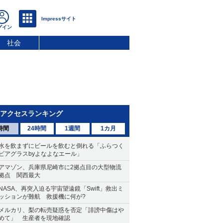
社会
アクセスランキング
時間
24時間
1週間
1カ月
水を飲まずにビールを飲むと倒れる「ふらつく
ビアグラスbyよなよなエール」
アマゾン、兵庫県尼崎市に2拠点目の大型物流
拠点 関西最大
NASA、再突入迫る宇宙望遠鏡「Swift」救出ミ
ッションが難航 救援機に何が?
メルカリ、梨の転売疑惑を否定「誹謗中傷はや
めて」 生産者を現地確認