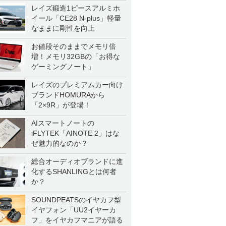
レイズ鍛造1ピースアルミホ
イール「CE28 N-plus」軽量
なままに剛性を向上
お値段そのままでメモリ倍
増！メモリ32GBの「お得な
ゲーミングノート」
レイズのプレミアムカー向け
ブランドHOMURAから
「2×9R」が登場！
AIスマートノートの
iFLYTEK「AINOTE 2」はな
ぜ魅力的なのか？
総合オーディオブランドに進
化するSHANLINGとは何者
か？
SOUNDPEATSのイヤカフ型
イヤフォン「UU2イヤーカ
フ」をイヤカフマニアが語る