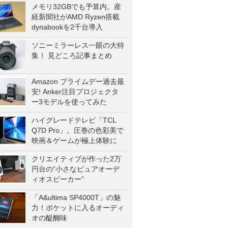
メモリ32GBでも予算内。産
経新聞社がAMD Ryzen搭載
dynabookを2千台導入
ソニーミラーレス一眼の大特
集！ 見どころ記事まとめ
Amazon プライムデー過去最
安! Anker注目プロジェクタ
ー3モデルを使ってみた
ハイグレードテレビ「TCL
Q7D Pro」。圧巻の色彩美で
映画＆ゲームが極上体験に
クリエイティブが作った2万
円台の“小さなピュアオーデ
ィオスピーカー”
「A&ultima SP4000T」の魅
力！ポケットに入るオーディ
オの醍醐味