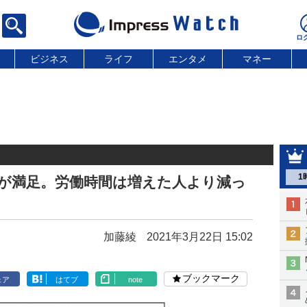
ビジネス
ライフ
エンタメ
マネー
1
割が満足。労働時間は増えた人より減っ
加藤綾
2021年3月22日 15:02
ブックマーク
ェア
はてブ
note