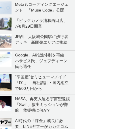
Metaもコーディングエージェ
ント 「Muse Code」公開
「ビックカメラ浦和西口店」
が8月29日開業
JR西、大阪城公園駅に歩行者
デッキ 新開発エリアに接続
Google、AI推進体制を再編
ハサビス氏、ジェフディーン
氏ら退任
"準国産"セミヒューマノイド
「D1」 自社設計・国内組立
で500万円から
NASA、再突入迫る宇宙望遠鏡
「Swift」救出ミッションが難
航 救援機に何が?
AI時代の「課金」成長に必
要 LINEヤフーがカカクコム