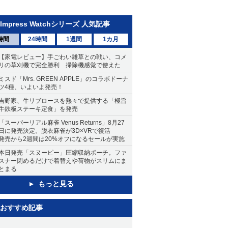
Impress Watchシリーズ 人気記事
時間
24時間
1週間
1カ月
【家電レビュー】手ごわい雑草との戦い、コメ
リの草刈機で完全勝利 掃除機感覚で使えた
ミスド「Mrs. GREEN APPLE」のコラボドーナ
ツ4種、いよいよ発売！
吉野家、牛リブロースを熱々で提供する「極旨
牛鉄板ステーキ定食」を発売
「スーパーリアル麻雀 Venus Returns」8月27
日に発売決定。脱衣麻雀が3D×VRで復活
発売から2週間は20%オフになるセールが実施
本日発売「スヌーピー」圧縮収納ポーチ。ファ
スナー閉めるだけで着替えや荷物がスリムにま
とまる
もっと見る
おすすめ記事