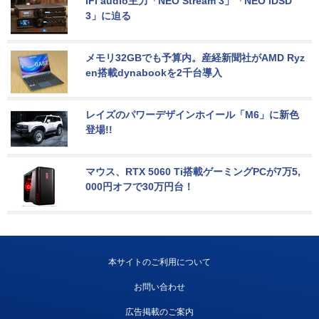
iFi audio主力「NEO Stream 3」「NEO iDSD 
3」に迫る
メモリ32GBでも予算内。産経新聞社がAMD Ryz
en搭載dynabookを2千台導入
レイズのパワーデザインホイール「M6」に新色
登場!!
マウス、RTX 5060 Ti搭載ゲーミングPCが7万5,
000円オフで30万円台！
本サイトのご利用について
お問い合わせ
広告掲載のご案内