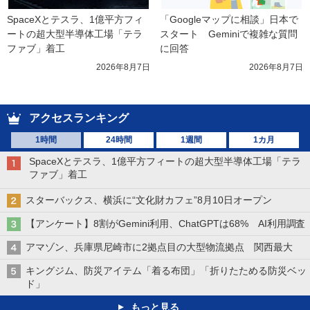
SpaceXとテスラ、1億平方フィ
「Googleマップに相談」日本で
ートの超大型半導体工場「テラ
スタート　Geminiで複雑な質問
ファブ」着工
に回答
2026年8月7日
2026年8月7日
アクセスランキング
1時間
24時間
1週間
1カ月
SpaceXとテスラ、1億平方フィートの超大型半導体工場「テラ
ファブ」着工
スターバックス、横浜に“文化財カフェ”8月10日オープン
【アンケート】8割がGemini利用、ChatGPTは68% AI利用調査
アマゾン、兵庫県尼崎市に2拠点目の大型物流拠点 関西最大
キングジム、防災アイテム「着る布団」「折りたためる防災ベッ
ド」
もっと見る