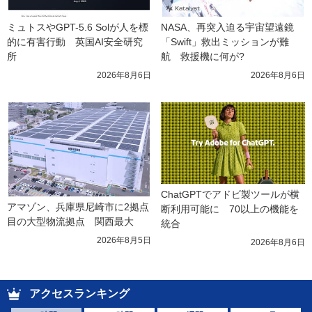
ミュトスやGPT-5.6 Solが人を標
NASA、再突入迫る宇宙望遠鏡
的に有害行動　英国AI安全研究
「Swift」救出ミッションが難
所
航　救援機に何が?
2026年8月6日
2026年8月6日
ChatGPTでアドビ製ツールが横
アマゾン、兵庫県尼崎市に2拠点
断利用可能に　70以上の機能を
目の大型物流拠点　関西最大
統合
2026年8月5日
2026年8月6日
アクセスランキング