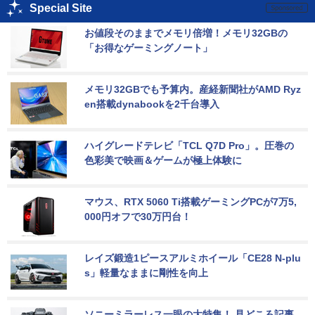
Special Site
お値段そのままでメモリ倍増！メモリ32GBの
「お得なゲーミングノート」
メモリ32GBでも予算内。産経新聞社がAMD Ryz
en搭載dynabookを2千台導入
ハイグレードテレビ「TCL Q7D Pro」。圧巻の
色彩美で映画＆ゲームが極上体験に
マウス、RTX 5060 Ti搭載ゲーミングPCが7万5,
000円オフで30万円台！
レイズ鍛造1ピースアルミホイール「CE28 N-plu
s」軽量なままに剛性を向上
ソニーミラーレス一眼の大特集！ 見どころ記事