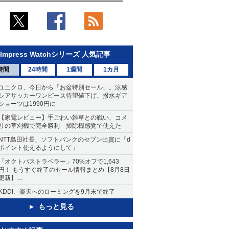
Impress Watchシリーズ 人気記事
時間
24時間
1週間
1カ月
ユニクロ、今日から「お盆特別セール」。涼感
シアサッカーワンピース待望値下げ、撥水ギア
ショーツは1990円に
【家電レビュー】手ごわい雑草との戦い、コメ
リの草刈機で完全勝利 掃除機感覚で使えた
NTT島田社長、ソフトバンクのセブン出資に「d
ポイント使えるようにして」
「オクトパストラベラー」70%オフで1,643
円！ もうすぐ終了のセール情報まとめ【8月8日
更新】
ニンテンドーeショップでは「大神 絶景版」が
KDDI、楽天へのローミングを9月末で終了
67%オフで990円
もっと見る