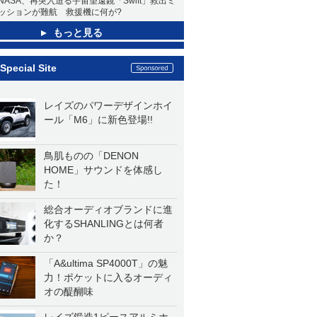
NASA、再突入迫る宇宙望遠鏡「Swift」救出ミ
ッションが難航 救援機に何が?
もっと見る
Special Site
レイズのパワーデザインホイ
ール「M6」に新色登場!!
鳥肌ものの「DENON
HOME」サウンドを体感し
た！
総合オーディオブランドに進
化するSHANLINGとは何者
か？
「A&ultima SP4000T」の魅
力！ポケットに入るオーディ
オの醍醐味