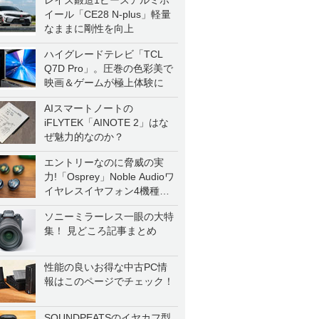
レイズ鍛造1ピースアルミホ
イール「CE28 N-plus」軽量
なままに剛性を向上
ハイグレードテレビ「TCL
Q7D Pro」。圧巻の色彩美で
映画＆ゲームが極上体験に
AIスマートノートの
iFLYTEK「AINOTE 2」はな
ぜ魅力的なのか？
エントリーなのに脅威の実
力!「Osprey」Noble Audioワ
イヤレスイヤフォン4機種を
一気に聴く
ソニーミラーレス一眼の大特
集！ 見どころ記事まとめ
性能の良いお得な中古PC情
報はこのページでチェック！
SOUNDPEATSのイヤカフ型