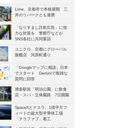
Lime、京都市で本格展開 三
井のリパークとも連携
「なりすまし詐欺広告」に強
力な対策を 警察庁などが
SNS各社に共同要請
ユニクロ、京都にグローバル
旗艦店 河原町通り
「Googleマップに相談」日本
でスタート Geminiで複雑な
質問に回答
博多駅前「明治公園」に飲食
店・スパ・立体園路 7日開園
SpaceXとテスラ、1億平方フ
ィートの超大型半導体工場
「テラファブ」着工