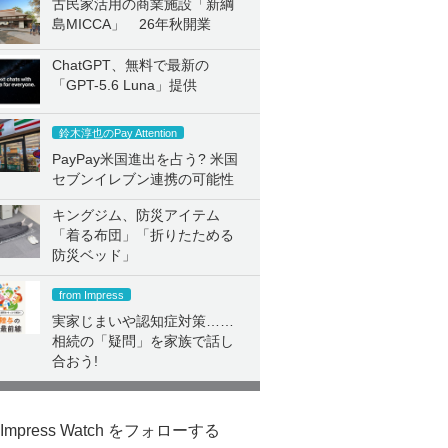
古民家活用の商業施設「新綱
島MICCA」 26年秋開業
ChatGPT、無料で最新の
「GPT-5.6 Luna」提供
鈴木淳也のPay Attention
PayPay米国進出を占う? 米国
セブンイレブン連携の可能性
キングジム、防災アイテム
「着る布団」「折りたためる
防災ベッド」
from Impress
実家じまいや認知症対策……
相続の「疑問」を家族で話し
合おう!
Impress Watch をフォローする