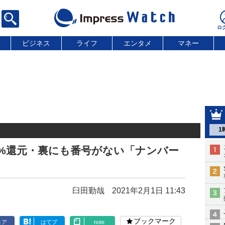
ビジネス
ライフ
エンタメ
マネー
1
%還元・裏にも番号がない「ナンバー
臼田勤哉
2021年2月1日 11:43
ブックマーク
ェア
はてブ
note