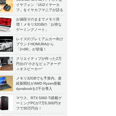
イヤフォン「UU2イヤーカ
フ」をイヤカフマニアが語る
お値段そのままでメモリ倍
増！メモリ32GBの「お得な
ゲーミングノート」
レイズのプレミアムカー向け
ブランドHOMURAから
「2×9R」が登場！
クリエイティブが作った2万
円台の“小さなピュアオーデ
ィオスピーカー”
メモリ32GBでも予算内。産
経新聞社がAMD Ryzen搭載
dynabookを2千台導入
マウス、RTX 5060 Ti搭載ゲ
ーミングPCが7万5,000円オ
フで30万円台！