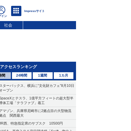
社会
アクセスランキング
時間
24時間
1週間
1カ月
スターバックス、横浜に“文化財カフェ”8月10日
オープン
SpaceXとテスラ、1億平方フィートの超大型半
導体工場「テラファブ」着工
アマゾン、兵庫県尼崎市に2拠点目の大型物流
拠点 関西最大
JR西、特急指定席のサブスク 10500円