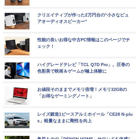
クリエイティブが作った2万円台の“小さなピュ
アオーディオスピーカー”
性能の良いお得な中古PC情報はこのページでチ
ェック！
ハイグレードテレビ「TCL Q7D Pro」。圧巻の
色彩美で映画＆ゲームが極上体験に
お値段そのままでメモリ倍増！メモリ32GBの
「お得なゲーミングノート」
レイズ鍛造1ピースアルミホイール「CE28 N-plu
s」軽量なままに剛性を向上
鳥肌ものの「DENON HOME」サウンドを体感し