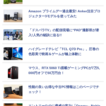
Amazon プライムデー過去最安! Anker注目プロ
ジェクター3モデルを使ってみた
「ドスパラTV」の配信現場に“PAD”撮影班が潜
入!人気の秘訣に迫る!!
ハイグレードテレビ「TCL Q7D Pro」。圧巻の
色彩美で映画＆ゲームが極上体験に
マウス、RTX 5060 Ti搭載ゲーミングPCが7万5,
000円オフで30万円台！
性能の良いお得な中古PC情報はこのページでチ
ェック！
エントリーなのに脅威の実力!「Osprey」Noble 