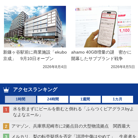
新鎌ヶ谷駅前に商業施設「ekubo
ahamo 40GB増量の謎　密かに
京成」　9月10日オープン
開幕したサブブランド戦争
2026年8月4日
2026年8月5日
アクセスランキング
1時間
24時間
1週間
1カ月
水を飲まずにビールを飲むと倒れる「ふらつくビアグラスbyよ
なよなエール」
アマゾン、兵庫県尼崎市に2拠点目の大型物流拠点 関西最大
メルカリ、梨の転売疑惑を否定「誹謗中傷はやめて」 生産者を