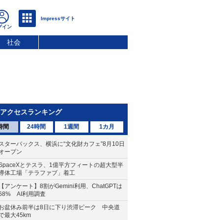
社会
アクセスランキング
時間
24時間
1週間
1カ月
スターバックス、横浜に“文化財カフェ”8月10日
オープン
SpaceXとテスラ、1億平方フィートの超大型半
導体工場「テラファブ」着工
【アンケート】8割がGemini利用、ChatGPTは
68% AI利用調査
お盆休み前半は8日に下り渋滞ピーク 中央道
で最大45km