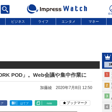
ビジネス
ライフ
エンタメ
マネー
1
RK POD」。Web会議や集中作業に
加藤綾
2020年7月8日 12:50
ブックマーク
ェア
はてブ
note