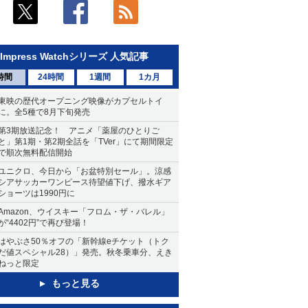
Impress Watchシリーズ 人気記事
時間
24時間
1週間
1カ月
東映の歴代オープニング映像がカプセルトイ
に。全5種で8月下旬発売
第3期放送記念！ アニメ「薬屋のひとりご
と」第1期・第2期全話を「TVer」にて期間限定
で順次無料配信開始
ユニクロ、今日から「お盆特別セール」。涼感
シアサッカーワンピース待望値下げ、撥水ギア
ショーツは1990円に
Amazon、ウイスキー「フロム・ザ・バレル」
が“4402円”で再び登場！
はやぶさ50％オフの「新幹線eチケット（トク
だ値スペシャル28）」発売。秋冬乗車分、えき
ねっと限定
もっと見る