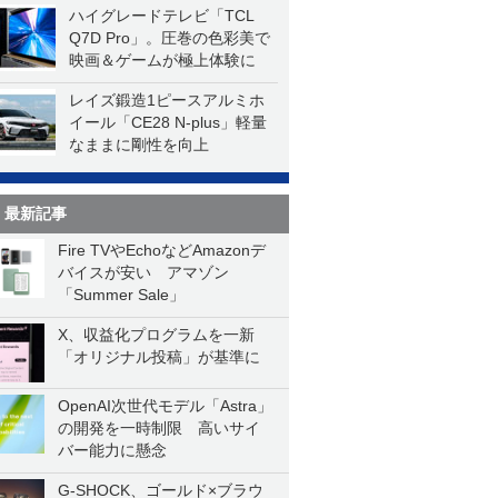
ハイグレードテレビ「TCL
Q7D Pro」。圧巻の色彩美で
映画＆ゲームが極上体験に
レイズ鍛造1ピースアルミホ
イール「CE28 N-plus」軽量
なままに剛性を向上
最新記事
Fire TVやEchoなどAmazonデ
バイスが安い アマゾン
「Summer Sale」
X、収益化プログラムを一新
「オリジナル投稿」が基準に
OpenAI次世代モデル「Astra」
の開発を一時制限 高いサイ
バー能力に懸念
G-SHOCK、ゴールド×ブラウ