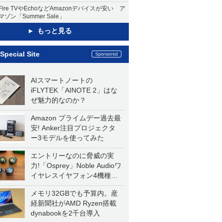
Fire TVやEchoなどAmazonデバイスが安い ア
マゾン「Summer Sale」
もっと見る
Special Site
AIスマートノートの
iFLYTEK「AINOTE 2」はな
ぜ魅力的なのか？
Amazon プライムデー過去最
安! Anker注目プロジェクタ
ー3モデルを使ってみた
エントリーなのに脅威の実
力!「Osprey」Noble Audioワ
イヤレスイヤフォン4機種を
一気に聴く
メモリ32GBでも予算内。産
経新聞社がAMD Ryzen搭載
dynabookを2千台導入