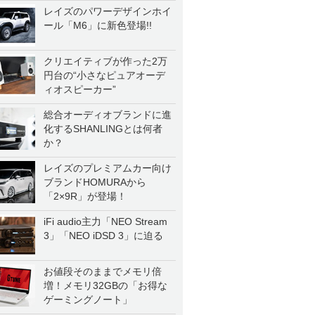
レイズのパワーデザインホイ
ール「M6」に新色登場!!
クリエイティブが作った2万
円台の“小さなピュアオーデ
ィオスピーカー”
総合オーディオブランドに進
化するSHANLINGとは何者
か？
レイズのプレミアムカー向け
ブランドHOMURAから
「2×9R」が登場！
iFi audio主力「NEO Stream
3」「NEO iDSD 3」に迫る
お値段そのままでメモリ倍
増！メモリ32GBの「お得な
ゲーミングノート」