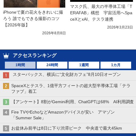
マスク氏、最大の半導体工場「T
iPhoneで夏の花火をきれいに撮
ERAFAB」構想　宇宙活用へSpa
ろう 誰でもできる撮影のコツ
ceXとxAI、テスラ連携
【2026年版】
2026年3月23日
2026年8月8日
アクセスランキング
1時間
24時間
1週間
1カ月
スターバックス、横浜に“文化財カフェ”8月10日オープン
SpaceXとテスラ、1億平方フィートの超大型半導体工場「テラ
ファブ」着工
【アンケート】8割がGemini利用、ChatGPTは68% AI利用調査
Fire TVやEchoなどAmazonデバイスが安い アマゾン
「Summer Sale」
お盆休み前半は8日に下り渋滞ピーク 中央道で最大45km