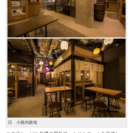
日ゞ小路内路地