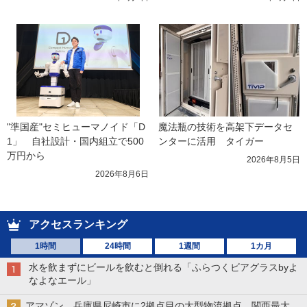
"準国産"セミヒューマノイド「D
魔法瓶の技術を高架下データセ
1」　自社設計・国内組立で500
ンターに活用　タイガー
万円から
2026年8月5日
2026年8月6日
アクセスランキング
1時間
24時間
1週間
1カ月
水を飲まずにビールを飲むと倒れる「ふらつくビアグラスbyよ
なよなエール」
アマゾン、兵庫県尼崎市に2拠点目の大型物流拠点 関西最大