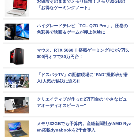
お値段そのままでメモリ倍増！メモリ32GBの
「お得なゲーミングノート」
ハイグレードテレビ「TCL Q7D Pro」。圧巻の
色彩美で映画＆ゲームが極上体験に
マウス、RTX 5060 Ti搭載ゲーミングPCが7万5,
000円オフで30万円台！
「ドスパラTV」の配信現場に“PAD”撮影班が潜
入!人気の秘訣に迫る!!
クリエイティブが作った2万円台の“小さなピュ
アオーディオスピーカー”
メモリ32GBでも予算内。産経新聞社がAMD Ryz
en搭載dynabookを2千台導入