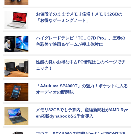
お値段そのままでメモリ倍増！メモリ32GBの
「お得なゲーミングノート」
ハイグレードテレビ「TCL Q7D Pro」。圧巻の
色彩美で映画＆ゲームが極上体験に
性能の良いお得な中古PC情報はこのページでチ
ェック！
「A&ultima SP4000T」の魅力！ポケットに入る
オーディオの醍醐味
メモリ32GBでも予算内。産経新聞社がAMD Ryz
en搭載dynabookを2千台導入
マウス、RTX 5060 Ti搭載ゲーミングPCが7万5,