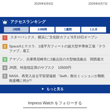
2026年8月6日
2026年8月7日
アクセスランキング
1時間
24時間
1週間
1カ月
スターバックス、横浜に“文化財カフェ”8月10日オープン
SpaceXとテスラ、1億平方フィートの超大型半導体工場「テラ
ファブ」着工
アマゾン、兵庫県尼崎市に2拠点目の大型物流拠点 関西最大
JR西、特急指定席のサブスク 10500円
NASA、再突入迫る宇宙望遠鏡「Swift」救出ミッションが難航
救援機に何が?
もっと見る
Impress Watch をフォローする