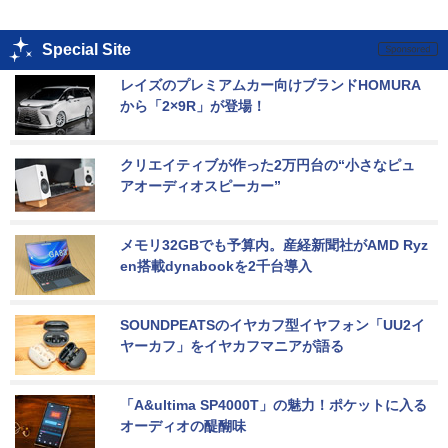
Special Site
レイズのプレミアムカー向けブランドHOMURA
から「2×9R」が登場！
クリエイティブが作った2万円台の“小さなピュ
アオーディオスピーカー”
メモリ32GBでも予算内。産経新聞社がAMD Ryz
en搭載dynabookを2千台導入
SOUNDPEATSのイヤカフ型イヤフォン「UU2イ
ヤーカフ」をイヤカフマニアが語る
「A&ultima SP4000T」の魅力！ポケットに入る
オーディオの醍醐味