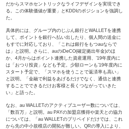
だからスマホセントリックなライフデザインを実現でき
る。この体験価値が重要」とKDDIのポジションを強調し
た。
具体的には、グループ内のじぶん銀行とWALLETを連携
して、ポイントを銀行へ払い出したり、個人間の送金に
もすでに対応しており、「これは銀行をもつauならで
は」と説明。さらに、auのiDeCO(確定拠出年金)のほ
か、4月からはポイント連携した資産運用、'19年度内に
は「おつり投資」なども予定。少額ローンも'19年度内に
スタート予定で、「スマホを使うことで返済率も高い」
と説明。「金融で利益をあげるだけでなく、通信と連携
することでできるだけお客様と長くつながっていきた
い」と語った。
なお、au WALLETのアクティブユーザー数については、
「数百万」と説明。au PAYの加盟店獲得や楽天との協力
については、「au WALLETのプリペイドだけでは、これ
から先の中小規模店の開拓が難しい。QRの導入により、