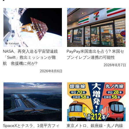
NASA、再突入迫る宇宙望遠鏡
PayPay米国進出を占う? 米国セ
「Swift」救出ミッションが難
ブンイレブン連携の可能性
航　救援機に何が?
2026年8月7日
2026年8月6日
SpaceXとテスラ、1億平方フィ
東京メトロ、銀座線・丸ノ内線