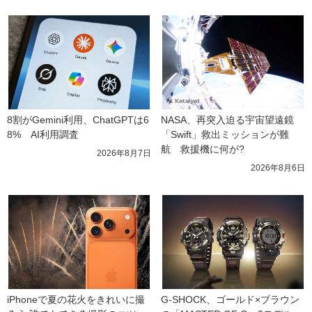
8割がGemini利用、ChatGPTは6
NASA、再突入迫る宇宙望遠鏡
8%　AI利用調査
「Swift」救出ミッションが難
航　救援機に何が?
2026年8月7日
2026年8月6日
iPhoneで夏の花火をきれいに撮
G-SHOCK、ゴールド×ブラウン