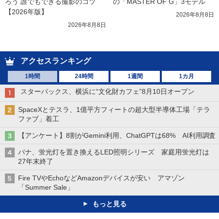
ろう 誰でもできる撮影のコツ
の「MASTER OF G」3モデル
【2026年版】
2026年8月8日
2026年8月8日
アクセスランキング
1時間
24時間
1週間
1カ月
スターバックス、横浜に“文化財カフェ”8月10日オープン
SpaceXとテスラ、1億平方フィートの超大型半導体工場「テラ
ファブ」着工
【アンケート】8割がGemini利用、ChatGPTは68% AI利用調査
パナ、蛍光灯を置き換えるLED照明シリーズ 家庭用蛍光灯は
27年末終了
Fire TVやEchoなどAmazonデバイスが安い アマゾン
「Summer Sale」
もっと見る