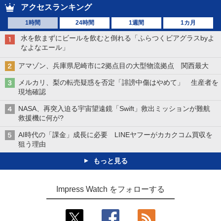
アクセスランキング
1時間
24時間
1週間
1カ月
水を飲まずにビールを飲むと倒れる「ふらつくビアグラスbyよ
なよなエール」
アマゾン、兵庫県尼崎市に2拠点目の大型物流拠点 関西最大
メルカリ、梨の転売疑惑を否定「誹謗中傷はやめて」 生産者を
現地確認
NASA、再突入迫る宇宙望遠鏡「Swift」救出ミッションが難航
救援機に何が?
AI時代の「課金」成長に必要 LINEヤフーがカカクコム買収を
狙う理由
もっと見る
Impress Watch をフォローする