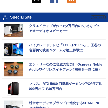
Special Site
クリエイティブが作った2万円台の“小さなピュ
アオーディオスピーカー”
ハイグレードテレビ「TCL Q7D Pro」。圧巻の
色彩美で映画＆ゲームが極上体験に
エントリーなのに脅威の実力!「Osprey」Noble 
Audioワイヤレスイヤフォン4機種を一気に聴く
マウス、RTX 5060 Ti搭載ゲーミングPCが7万5,
000円オフで30万円台！
総合オーディオブランドに進化するSHANLING
とは何者か？