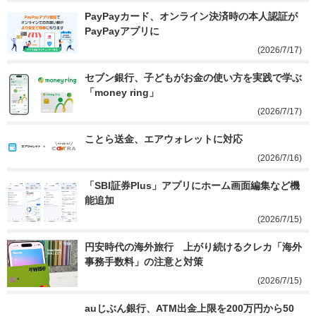
PayPayカード、オンライン決済時の本人認証が
PayPayアプリに
(2026/7/17)
セブン銀行、子どもがお金の使い方を実践で学ぶ
「money ring」
(2026/7/17)
ことら送金、エアウォレットに対応
(2026/7/16)
「SBI証券Plus」アプリにホーム画面編集など機
能追加
(2026/7/15)
円安時代の海外旅行　上がり続けるクレカ「海外
事務手数料」の注意と対策
(2026/7/15)
auじぶん銀行、ATM出金上限を200万円から50