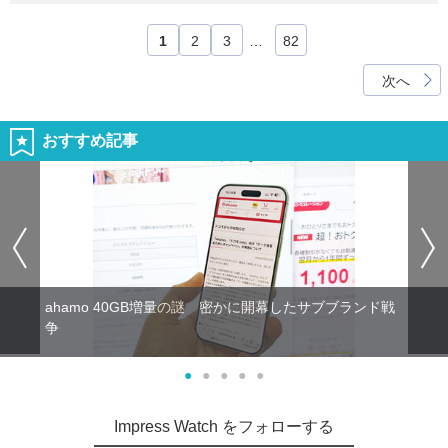
1
2
3
…
82
次へ
おすすめ記事
ahamo 40GB増量の謎 密かに開幕したサブブランド戦
争
●
●
●
●
●
Impress Watch をフォローする