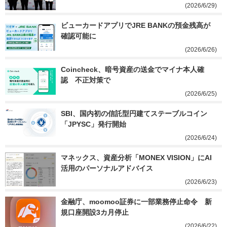
(2026/6/29)
ビューカードアプリでJRE BANKの預金残高が
確認可能に
(2026/6/26)
Coincheck、暗号資産の送金でマイナ本人確
認　不正対策で
(2026/6/25)
SBI、国内初の信託型円建てステーブルコイン
「JPYSC」発行開始
(2026/6/24)
マネックス、資産分析「MONEX VISION」にAI
活用のパーソナルアドバイス
(2026/6/23)
金融庁、moomoo証券に一部業務停止命令　新
規口座開設3カ月停止
(2026/6/22)