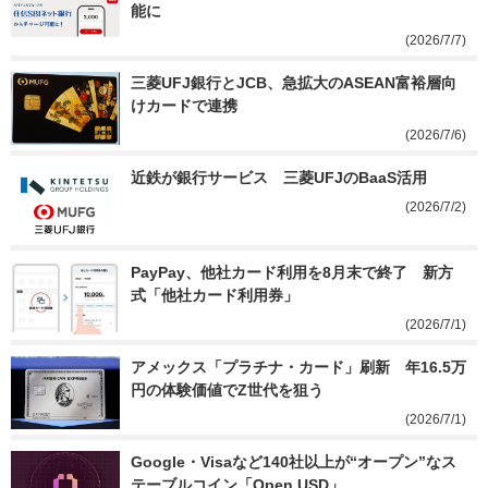
能に
(2026/7/7)
三菱UFJ銀行とJCB、急拡大のASEAN富裕層向
けカードで連携
(2026/7/6)
近鉄が銀行サービス　三菱UFJのBaaS活用
(2026/7/2)
PayPay、他社カード利用を8月末で終了　新方
式「他社カード利用券」
(2026/7/1)
アメックス「プラチナ・カード」刷新　年16.5万
円の体験価値でZ世代を狙う
(2026/7/1)
Google・Visaなど140社以上が“オープン”なス
テーブルコイン「Open USD」