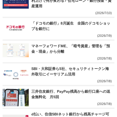
利上げで何が変わる? 住宅ローン・銀行預金・資
産運用
(2026/7/10)
「ドコモの銀行」8月誕生　全国のドコモショッ
プを銀行に
(2026/7/9)
マネーフォワードME、「暗号資産」管理を「預
金・現金」から分離
(2026/7/8)
SBI・大和証券ら5社、セキュリティトークン海
外取引にイーサリアム活用
(2026/7/8)
三井住友銀行、PayPay残高から銀行口座への送
金無料化　月5回
(2026/7/8)
d払い、住信SBIネット銀行から残高チャージ可