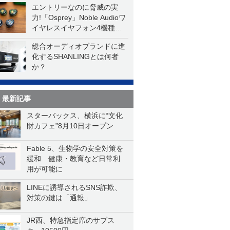
エントリーなのに脅威の実
力!「Osprey」Noble Audioワ
イヤレスイヤフォン4機種を
一気に聴く
総合オーディオブランドに進
化するSHANLINGとは何者
か？
最新記事
スターバックス、横浜に“文化
財カフェ”8月10日オープン
Fable 5、生物学の安全対策を
緩和 健康・教育など日常利
用が可能に
LINEに誘導されるSNS詐欺、
対策の鍵は「通報」
JR西、特急指定席のサブス