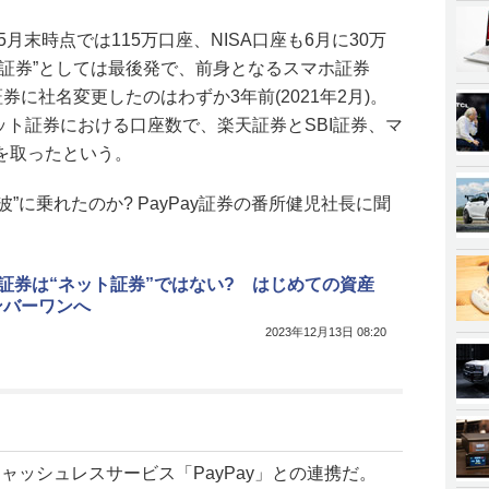
5月末時点では115万口座、NISA口座も6月に30万
ト証券”としては最後発で、前身となるスマホ証券
Pay証券に社名変更したのはわずか3年前(2021年2月)。
のネット証券における口座数で、楽天証券とSBI証券、マ
を取ったという。
“波”に乗れたのか? PayPay証券の番所健児社長に聞
ay証券は“ネット証券”ではない? はじめての資産
ンバーワンへ
2023年12月13日 08:20
キャッシュレスサービス「PayPay」との連携だ。