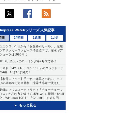
Impress Watchシリーズ 人気記事
時間
24時間
1週間
1カ月
ユニクロ、今日から「お盆特別セール」。涼感
シアサッカーワンピース待望値下げ、撥水ギア
ショーツは1990円に
KDDI、楽天へのローミングを9月末で終了
ミスド「Mrs. GREEN APPLE」のコラボドーナ
ツ4種、いよいよ発売！
【家電レビュー】手ごわい雑草との戦い、コメ
リの草刈機で完全勝利 掃除機感覚で使えた
老舗のマウスユーティリティ「チューチューマ
ウス」がAIの力を借りて15年ぶりに復活／64bit
化、Windows 10/11、「Chrome」も走り回
る。復活記念で2026年末まで500円
もっと見る