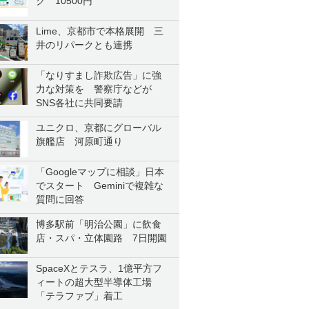
ク 10500円
Lime、京都市で本格展開 三
井のリパークとも連携
「なりすまし詐欺広告」に強
力な対策を 警察庁などが
SNS各社に共同要請
ユニクロ、京都にグローバル
旗艦店 河原町通り
「Googleマップに相談」日本
でスタート Geminiで複雑な
質問に回答
博多駅前「明治公園」に飲食
店・スパ・立体園路 7日開園
SpaceXとテスラ、1億平方フ
ィートの超大型半導体工場
「テラファブ」着工