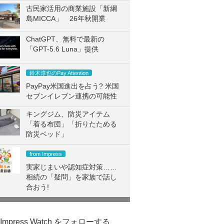
古民家活用の商業施設「新綱
島MICCA」 26年秋開業
ChatGPT、無料で最新の
「GPT-5.6 Luna」提供
鈴木淳也のPay Attention
PayPay米国進出を占う? 米国
セブンイレブン連携の可能性
キングジム、防災アイテム
「着る布団」「折りたためる
防災ベッド」
from Impress
実家じまいや認知症対策……
相続の「疑問」を家族で話し
合おう!
Impress Watch をフォローする