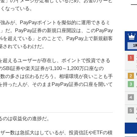
「お金」のイメージが定着しているため、お金のサービ
すくなっている。
の強みが、PayPayポイントを擬似的に運用できるミ
」だ。PayPay証券の新規口座開設は、このPayPay
%を超えている」とのことで、PayPay上で新規顧客
1
築されているわけだ。
00万を超えるユーザーが存在し、ポイントで投資できる
I証券や楽天証券が1,100～1,200万口座なの
いう数の多さは伝わるだろう。相場環境が良いことも手
持った人が、そのままPayPay証券の口座を開いて
るのは収益化の進捗だ。
ユーザー数は急拡大はしているが、投資信託やETFの積