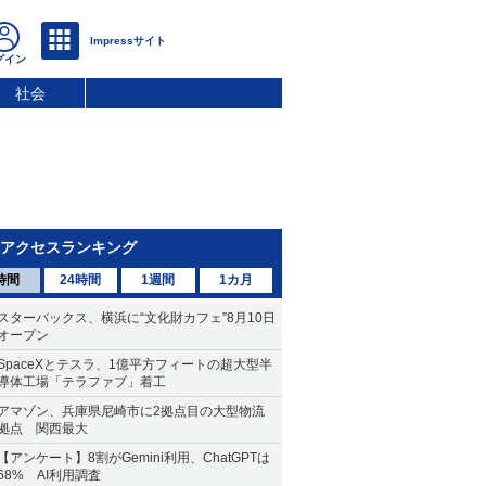
社会
アクセスランキング
時間
24時間
1週間
1カ月
スターバックス、横浜に“文化財カフェ”8月10日
オープン
SpaceXとテスラ、1億平方フィートの超大型半
導体工場「テラファブ」着工
アマゾン、兵庫県尼崎市に2拠点目の大型物流
拠点 関西最大
【アンケート】8割がGemini利用、ChatGPTは
68% AI利用調査