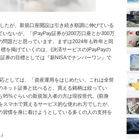
過したが、新規口座開設は引き続き順調に伸びている
ないが、「(PayPay証券が)200万口座とか300万
問題だと思っています。まずは2024年も昨年と同
標を掲げていくのは、(決済サービスの)PayPayの
y証券の目標としては『新NISAでナンバーワン』で
反応としては、「資産運用をはじめたい。これは全世
のネット証券と比べると、買える銘柄は絞ってい
95%ぐらいの新規加入者の方は現役世代。(前身
は米国株をスマホで買えるサービス的な使われ方でしたが、
の習慣を身に着けようとしている多くの人の支持を
さ」