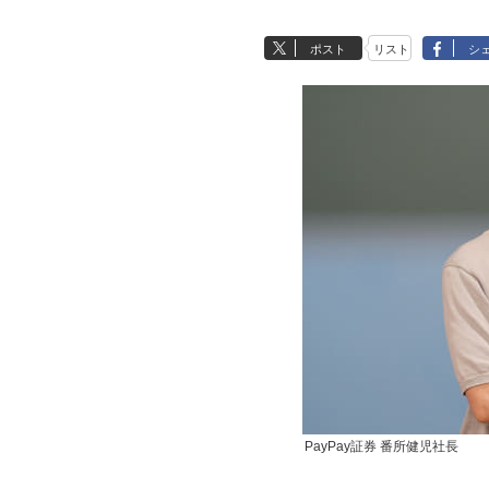
ポスト
リスト
シ
PayPay証券 番所健児社長