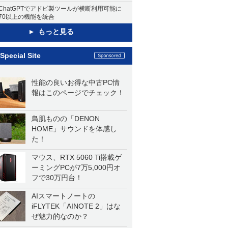
ChatGPTでアドビ製ツールが横断利用可能に
70以上の機能を統合
もっと見る
Special Site
性能の良いお得な中古PC情
報はこのページでチェック！
鳥肌ものの「DENON
HOME」サウンドを体感し
た！
マウス、RTX 5060 Ti搭載ゲ
ーミングPCが7万5,000円オ
フで30万円台！
AIスマートノートの
iFLYTEK「AINOTE 2」はな
ぜ魅力的なのか？