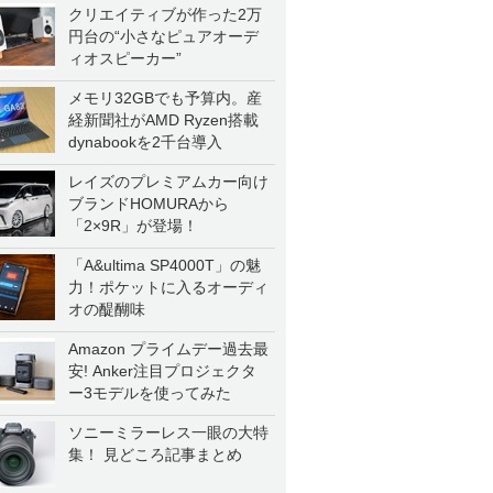
クリエイティブが作った2万
円台の“小さなピュアオーデ
ィオスピーカー”
メモリ32GBでも予算内。産
経新聞社がAMD Ryzen搭載
dynabookを2千台導入
レイズのプレミアムカー向け
ブランドHOMURAから
「2×9R」が登場！
「A&ultima SP4000T」の魅
力！ポケットに入るオーディ
オの醍醐味
Amazon プライムデー過去最
安! Anker注目プロジェクタ
ー3モデルを使ってみた
ソニーミラーレス一眼の大特
集！ 見どころ記事まとめ