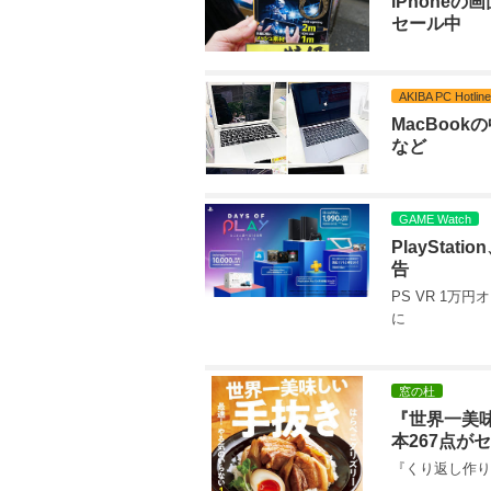
iPhone
セール中
AKIBA PC Hotline
MacBoo
など
GAME Watch
PlaySta
告
PS VR 1万
に
窓の杜
『世界一美味
本267点が
『くり返し作り