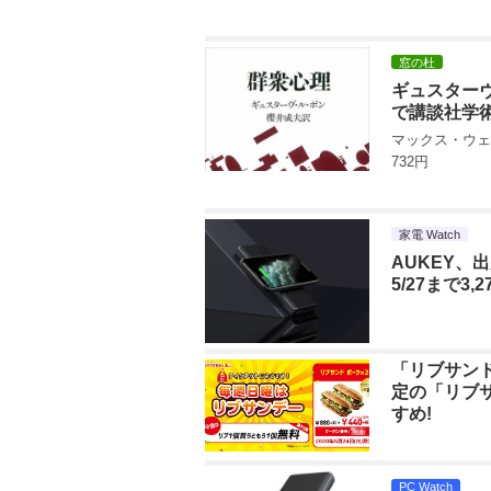
窓の杜
ギュスターヴ
で講談社学
マックス・ウェ
732円
家電 Watch
AUKEY、
5/27まで3,2
「リブサンド
定の「リブ
すめ!
PC Watch