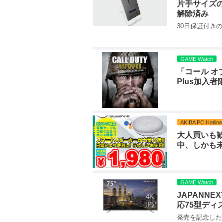
片手サイズの「
解除済み
30日保証付き
GAME Watch
「コール オブ
Plus加入
AKIBA PC Hotline
大人買いも歓迎
中、しかも
GAME Watch
JAPANNE
応75型ディ
発売を記念した