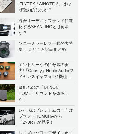
iFLYTEK「AINOTE 2」はな
ぜ魅力的なのか？
総合オーディオブランドに進
化するSHANLINGとは何者
か？
ソニーミラーレス一眼の大特
集！ 見どころ記事まとめ
エントリーなのに脅威の実
力!「Osprey」Noble Audioワ
イヤレスイヤフォン4機種を
一気に聴く
鳥肌ものの「DENON
HOME」サウンドを体感し
た！
レイズのプレミアムカー向け
ブランドHOMURAから
「2×9R」が登場！
レイズのパワーデザインホイ