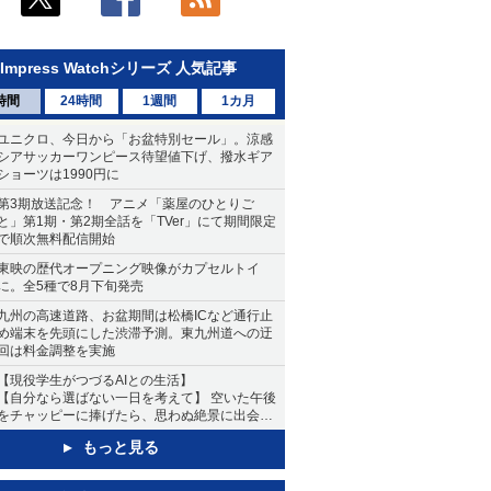
Impress Watchシリーズ 人気記事
時間
24時間
1週間
1カ月
ユニクロ、今日から「お盆特別セール」。涼感
シアサッカーワンピース待望値下げ、撥水ギア
ショーツは1990円に
第3期放送記念！ アニメ「薬屋のひとりご
と」第1期・第2期全話を「TVer」にて期間限定
で順次無料配信開始
東映の歴代オープニング映像がカプセルトイ
に。全5種で8月下旬発売
九州の高速道路、お盆期間は松橋ICなど通行止
め端末を先頭にした渋滞予測。東九州道への迂
回は料金調整を実施
【現役学生がつづるAIとの生活】
【自分なら選ばない一日を考えて】 空いた午後
をチャッピーに捧げたら、思わぬ絶景に出会っ
た話
もっと見る