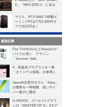
3」「NEO iDSD 3」に迫る
マウス、RTX 5060 Ti搭載ゲ
ーミングPCが7万5,000円オ
フで30万円台！
最新記事
Fire TVやEchoなどAmazonデ
バイスが安い アマゾン
「Summer Sale」
X、収益化プログラムを一新
「オリジナル投稿」が基準に
OpenAI次世代モデル「Astra」
の開発を一時制限 高いサイ
バー能力に懸念
G-SHOCK、ゴールド×ブラウ
ンの「MASTER OF G」3モデ