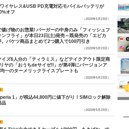
のワイヤレス&USB PD充電対応モバイルバッテリが
20%オフ
（2020年5月23日）
で揚げ物のお惣菜! バーガーの中身のみ「フィッシュフ
ンフライ」が本日23日(土)発売～既発売の「エビカ
。バケツ商品まとめて2つ購入で100円引き
（2020年5月23日）
サイズ6人分の「ティラミス」などテイクアウト限定商
ゼリヤの「おうちdeサイゼ!!」が第4弾にバージョンア
円均一のターメリックライスプレートも
（2020年5月23日）
!
eria 1」が税込44,800円に値下がり！SIMロック解除
用品
（2020年5月23日）
!