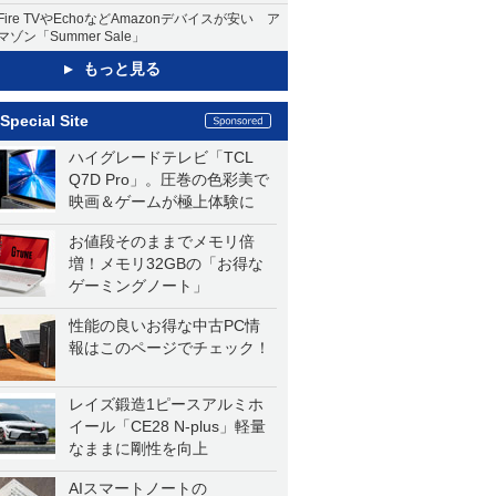
Fire TVやEchoなどAmazonデバイスが安い ア
マゾン「Summer Sale」
もっと見る
Special Site
ハイグレードテレビ「TCL
Q7D Pro」。圧巻の色彩美で
映画＆ゲームが極上体験に
お値段そのままでメモリ倍
増！メモリ32GBの「お得な
ゲーミングノート」
性能の良いお得な中古PC情
報はこのページでチェック！
レイズ鍛造1ピースアルミホ
イール「CE28 N-plus」軽量
なままに剛性を向上
AIスマートノートの