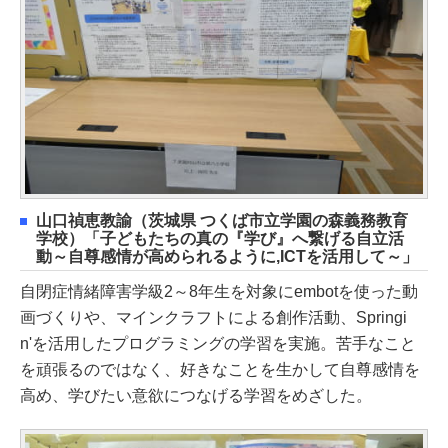
山口禎恵教諭（茨城県 つくば市立学園の森義務教育
学校）「子どもたちの真の『学び』へ繋げる自立活
動～自尊感情が高められるように,ICTを活用して～」
自閉症情緒障害学級2～8年生を対象にembotを使った動
画づくりや、マインクラフトによる創作活動、Springi
n'を活用したプログラミングの学習を実施。苦手なこと
を頑張るのではなく、好きなことを生かして自尊感情を
高め、学びたい意欲につなげる学習をめざした。