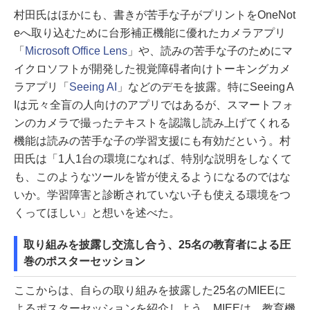
村田氏はほかにも、書きが苦手な子がプリントをOneNot
eへ取り込むために台形補正機能に優れたカメラアプリ
「
Microsoft Office Lens
」や、読みの苦手な子のためにマ
イクロソフトが開発した視覚障碍者向けトーキングカメ
ラアプリ「
Seeing AI
」などのデモを披露。特にSeeing A
Iは元々全盲の人向けのアプリではあるが、スマートフォ
ンのカメラで撮ったテキストを認識し読み上げてくれる
機能は読みの苦手な子の学習支援にも有効だという。村
田氏は「1人1台の環境になれば、特別な説明をしなくて
も、このようなツールを皆が使えるようになるのではな
いか。学習障害と診断されていない子も使える環境をつ
くってほしい」と想いを述べた。
取り組みを披露し交流し合う、25名の教育者による圧
巻のポスターセッション
ここからは、自らの取り組みを披露した25名のMIEEに
よるポスターセッションを紹介しよう。MIEEは、教育機