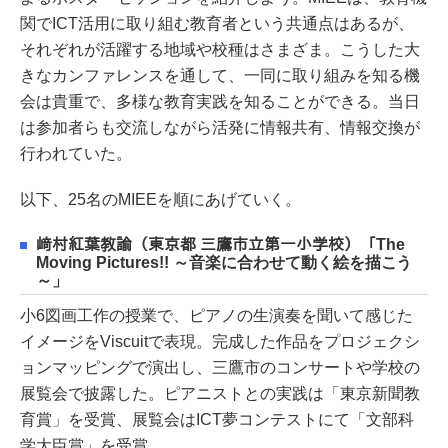
関でICT活用に取り組む教育者という共通点はあるが、
それぞれが活躍する地域や校種はさまざま。こうした大
きなカンファレンスを通して、一同に取り組みを知る機
会は貴重で、多様な教育実践を知ることができる。当日
は参加者らも交流しながら活発に情報共有、情報交換が
行われていた。
以下、25名のMIEEを順にあげていく。
﨑村紅葉教諭（東京都 三鷹市立第一小学校）「The
Moving Pictures!! ～音楽に合わせて動く絵を描こう
～」
小6図画工作の授業で、ピアノの生演奏を聞いて感じた
イメージをViscuitで表現。完成した作品をプロジェクシ
ョンマッピングで演出し、三鷹市のコンサートや学校の
展覧会で披露した。ピアニストとの実践は「東京新聞教
育賞」を受賞、展覧会はICT夢コンテストにて「文部科
学大臣賞」を受賞。