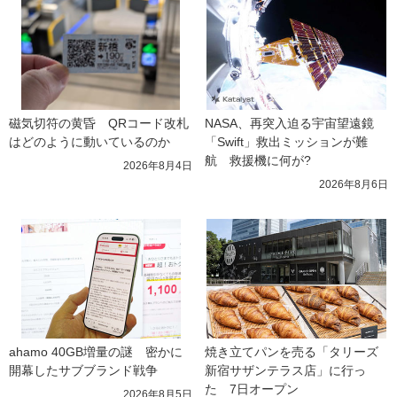
磁気切符の黄昏　QRコード改札
NASA、再突入迫る宇宙望遠鏡
はどのように動いているのか
「Swift」救出ミッションが難
航　救援機に何が?
2026年8月4日
2026年8月6日
ahamo 40GB増量の謎　密かに
焼き立てパンを売る「タリーズ 
開幕したサブブランド戦争
新宿サザンテラス店」に行っ
た　7日オープン
2026年8月5日