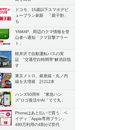
ドコモ、15歳以下スマホデビ
ュープラン刷新 「親子割」
も
YAMAP、周辺のクマ情報を登
山者へ通知「クマ目撃アラー
ト」
軽井沢で自動運転バスの実
証 “交通空白時間帯”解消目指
す
東京メトロ、銀座線・丸ノ内
線を大増発 計212本
ハンズ50周年 “東急ハン
ズ”ロゴ復活やAI「てて丸」
Phoneはあと払いで買う ペ
イディ「Apple専用プラン」
480万利用の4割がZ世代