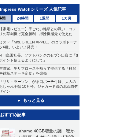
Impress Watchシリーズ 人気記事
時間
24時間
1週間
1カ月
【家電レビュー】手ごわい雑草との戦い、コメ
リの草刈機で完全勝利 掃除機感覚で使えた
ミスド「Mrs. GREEN APPLE」のコラボドーナ
ツ4種、いよいよ発売！
NTT島田社長、ソフトバンクのセブン出資に「d
ポイント使えるようにして」
吉野家、牛リブロースを熱々で提供する「極旨
牛鉄板ステーキ定食」を発売
「リサ・ラーソン」がま口ポーチ付録、大人の
おしゃれ手帖 10月号。ジャカード織の北欧猫デ
ザイン
もっと見る
おすすめ記事
ahamo 40GB増量の謎 密か