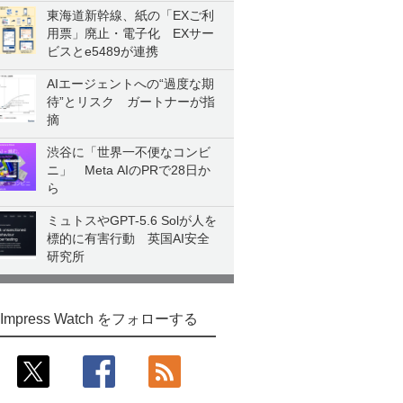
東海道新幹線、紙の「EXご利
用票」廃止・電子化 EXサー
ビスとe5489が連携
AIエージェントへの“過度な期
待”とリスク ガートナーが指
摘
渋谷に「世界一不便なコンビ
ニ」 Meta AIのPRで28日か
ら
ミュトスやGPT-5.6 Solが人を
標的に有害行動 英国AI安全
研究所
Impress Watch をフォローする