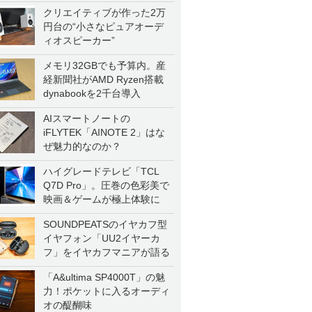
クリエイティブが作った2万
円台の“小さなピュアオーデ
ィオスピーカー”
メモリ32GBでも予算内。産
経新聞社がAMD Ryzen搭載
dynabookを2千台導入
AIスマートノートの
iFLYTEK「AINOTE 2」はな
ぜ魅力的なのか？
ハイグレードテレビ「TCL
Q7D Pro」。圧巻の色彩美で
映画＆ゲームが極上体験に
SOUNDPEATSのイヤカフ型
イヤフォン「UU2イヤーカ
フ」をイヤカフマニアが語る
「A&ultima SP4000T」の魅
力！ポケットに入るオーディ
オの醍醐味