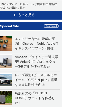
ChatGPTでアドビ製ツールが横断利用可能に
70以上の機能を統合
もっと見る
Special Site
エントリーなのに脅威の実
力!「Osprey」Noble Audioワ
イヤレスイヤフォン4機種を
一気に聴く
Amazon プライムデー過去最
安! Anker注目プロジェクタ
ー3モデルを使ってみた
レイズ鍛造1ピースアルミホ
イール「CE28 N-plus」軽量
なままに剛性を向上
鳥肌ものの「DENON
HOME」サウンドを体感し
た！