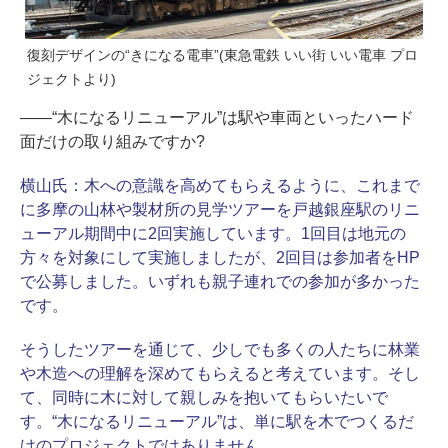
復刻デザインの“きになる電車”(
東急電鉄 いい街 いい電車 プロ
ジェクト
より)
――“木になるリニューアル”は駅や車両といったハード
面だけの取り組みですか?
横山氏：
木への意識を高めてもらえるように、これまで
に多摩の山林や製材所の見学ツアーを戸越銀座駅のリニ
ューアル期間中に2回実施しています。1回目は地元の
方々を対象にして実施しましたが、2回目は参加者をHP
で公募しました。いずれも親子連れでの参加が多かった
です。
そうしたツアーを通じて、少しでも多くの人たちに林業
や木造への理解を深めてもらえると考えています。そし
て、同時に木に対して親しみを抱いてもらいたいで
す。“木になるリニューアル”は、単に駅を木でつくるだ
けのプロジェクトではありません。