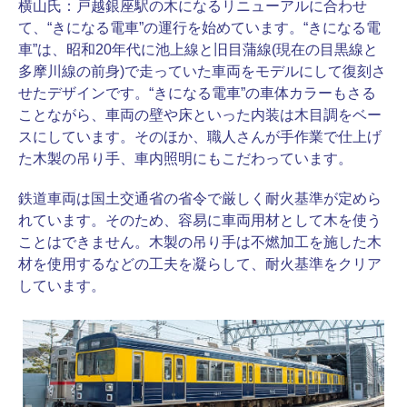
横山氏：
戸越銀座駅の木になるリニューアルに合わせ
て、“きになる電車”の運行を始めています。“きになる電
車”は、昭和20年代に池上線と旧目蒲線(現在の目黒線と
多摩川線の前身)で走っていた車両をモデルにして復刻さ
せたデザインです。“きになる電車”の車体カラーもさる
ことながら、車両の壁や床といった内装は木目調をベー
スにしています。そのほか、職人さんが手作業で仕上げ
た木製の吊り手、車内照明にもこだわっています。
鉄道車両は国土交通省の省令で厳しく耐火基準が定めら
れています。そのため、容易に車両用材として木を使う
ことはできません。木製の吊り手は不燃加工を施した木
材を使用するなどの工夫を凝らして、耐火基準をクリア
しています。