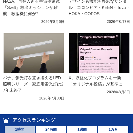
NASA、再突入迫る宇宙望遠鏡
デザインも機能も多彩なサンダ
「Swift」救出ミッションが難
ル　コロンビア・KEEN・Teva・
航　救援機に何が?
HOKA・OOFOS
2026年8月6日
2026年8月7日
パナ、蛍光灯を置き換えるLED
X、収益化プログラムを一新　
照明シリーズ　家庭用蛍光灯は2
「オリジナル投稿」が基準に
7年末終了
2026年8月8日
2026年7月30日
アクセスランキング
1時間
24時間
1週間
1カ月