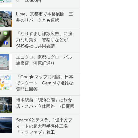
ク 10500円
Lime、京都市で本格展開 三
井のリパークとも連携
「なりすまし詐欺広告」に強
力な対策を 警察庁などが
SNS各社に共同要請
ユニクロ、京都にグローバル
旗艦店 河原町通り
「Googleマップに相談」日本
でスタート Geminiで複雑な
質問に回答
博多駅前「明治公園」に飲食
店・スパ・立体園路 7日開園
SpaceXとテスラ、1億平方フ
ィートの超大型半導体工場
「テラファブ」着工