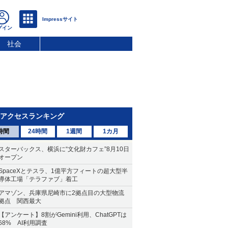
社会
アクセスランキング
時間
24時間
1週間
1カ月
スターバックス、横浜に“文化財カフェ”8月10日
オープン
SpaceXとテスラ、1億平方フィートの超大型半
導体工場「テラファブ」着工
アマゾン、兵庫県尼崎市に2拠点目の大型物流
拠点 関西最大
【アンケート】8割がGemini利用、ChatGPTは
68% AI利用調査