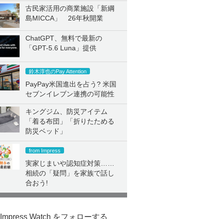
古民家活用の商業施設「新綱
島MICCA」 26年秋開業
ChatGPT、無料で最新の
「GPT-5.6 Luna」提供
鈴木淳也のPay Attention
PayPay米国進出を占う? 米国
セブンイレブン連携の可能性
キングジム、防災アイテム
「着る布団」「折りたためる
防災ベッド」
from Impress
実家じまいや認知症対策……
相続の「疑問」を家族で話し
合おう!
Impress Watch をフォローする