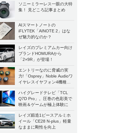
ソニーミラーレス一眼の大特
集！ 見どころ記事まとめ
AIスマートノートの
iFLYTEK「AINOTE 2」はな
ぜ魅力的なのか？
レイズのプレミアムカー向け
ブランドHOMURAから
「2×9R」が登場！
エントリーなのに脅威の実
力!「Osprey」Noble Audioワ
イヤレスイヤフォン4機種を
一気に聴く
ハイグレードテレビ「TCL
Q7D Pro」。圧巻の色彩美で
映画＆ゲームが極上体験に
レイズ鍛造1ピースアルミホ
イール「CE28 N-plus」軽量
なままに剛性を向上