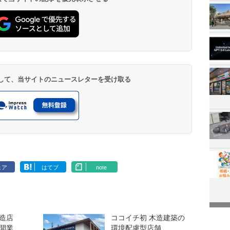
登録して、当サイトのニュースレターを受け取る
ェア
はてブ
note
造店
ココイチ初 木造建築の
開業
環境配慮型店舗