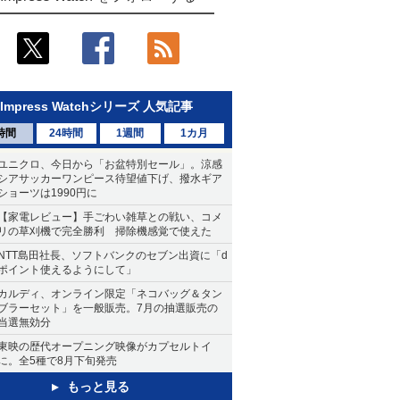
Impress Watchシリーズ 人気記事
時間
24時間
1週間
1カ月
ユニクロ、今日から「お盆特別セール」。涼感
シアサッカーワンピース待望値下げ、撥水ギア
ショーツは1990円に
【家電レビュー】手ごわい雑草との戦い、コメ
リの草刈機で完全勝利 掃除機感覚で使えた
NTT島田社長、ソフトバンクのセブン出資に「d
ポイント使えるようにして」
カルディ、オンライン限定「ネコバッグ＆タン
ブラーセット」を一般販売。7月の抽選販売の
当選無効分
東映の歴代オープニング映像がカプセルトイ
に。全5種で8月下旬発売
もっと見る