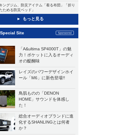
キングジム、防災アイテム「着る布団」「折り
たためる防災ベッド」
もっと見る
Special Site
「A&ultima SP4000T」の魅
力！ポケットに入るオーディ
オの醍醐味
レイズのパワーデザインホイ
ール「M6」に新色登場!!
鳥肌ものの「DENON
HOME」サウンドを体感し
た！
総合オーディオブランドに進
化するSHANLINGとは何者
か？