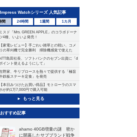
Impress Watchシリーズ 人気記事
時間
24時間
1週間
1カ月
ミスド「Mrs. GREEN APPLE」のコラボドーナ
ツ4種、いよいよ発売！
【家電レビュー】手ごわい雑草との戦い、コメ
リの草刈機で完全勝利 掃除機感覚で使えた
NTT島田社長、ソフトバンクのセブン出資に「d
ポイント使えるようにして」
吉野家、牛リブロースを熱々で提供する「極旨
牛鉄板ステーキ定食」を発売
【本日みつけたお買い得品】モトローラのスマ
ホが約1万7,000円で購入可能
もっと見る
おすすめ記事
ahamo 40GB増量の謎 密か
に開幕したサブブランド戦争