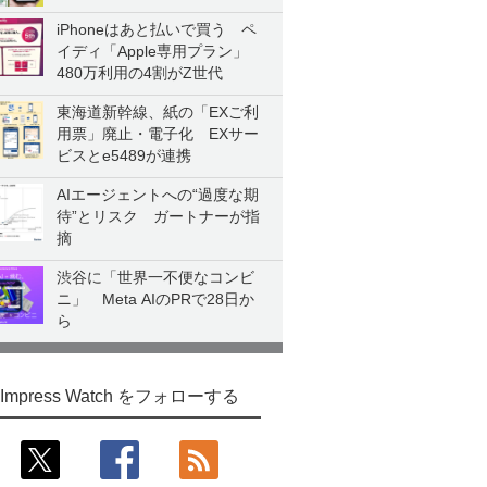
iPhoneはあと払いで買う ペ
イディ「Apple専用プラン」
480万利用の4割がZ世代
東海道新幹線、紙の「EXご利
用票」廃止・電子化 EXサー
ビスとe5489が連携
AIエージェントへの“過度な期
待”とリスク ガートナーが指
摘
渋谷に「世界一不便なコンビ
ニ」 Meta AIのPRで28日か
ら
Impress Watch をフォローする