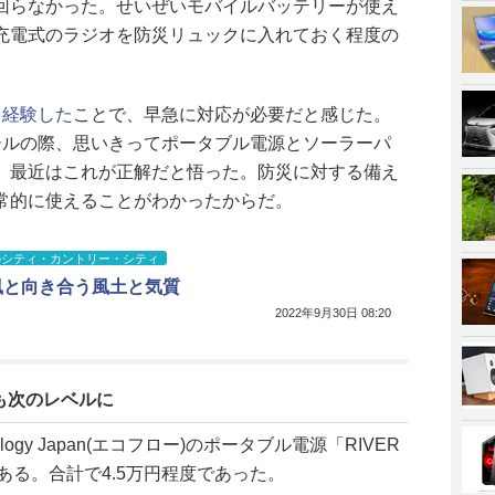
回らなかった。せいぜいモバイルバッテリーが使え
充電式のラジオを防災リュックに入れておく程度の
を経験した
ことで、早急に対応が必要だと感じた。
dayセールの際、思いきってポータブル電源とソーラーパ
、最近はこれが正解だと悟った。防災に対する備え
常的に使えることがわかったからだ。
のシティ・カントリー・シティ
風と向き合う風土と気質
2022年9月30日 08:20
も次のレベルに
ology Japan(エコフロー)のポータブル電源「RIVER
ある。合計で4.5万円程度であった。