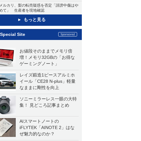
メルカリ、梨の転売疑惑を否定「誹謗中傷はや
めて」 生産者を現地確認
もっと見る
Special Site
お値段そのままでメモリ倍
増！メモリ32GBの「お得な
ゲーミングノート」
レイズ鍛造1ピースアルミホ
イール「CE28 N-plus」軽量
なままに剛性を向上
ソニーミラーレス一眼の大特
集！ 見どころ記事まとめ
AIスマートノートの
iFLYTEK「AINOTE 2」はな
ぜ魅力的なのか？