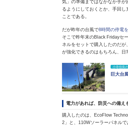
気」の準備まではなかなか手が
るようにしておくとか、手回し
ことである。
だが昨年の台風で
8時間の停電
そこで昨年末のBlack Fri
ネルをセットで購入したのだが
が強化できるのはもちろん、日
小寺信良
巨大台
電力があれば、防災への備え
購入したのは、EcoFlow Techn
2」と、110Wソーラーパネルで