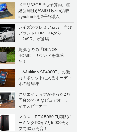
メモリ32GBでも予算内。産
経新聞社がAMD Ryzen搭載
dynabookを2千台導入
レイズのプレミアムカー向け
ブランドHOMURAから
「2×9R」が登場！
鳥肌ものの「DENON
HOME」サウンドを体感し
た！
「A&ultima SP4000T」の魅
力！ポケットに入るオーディ
オの醍醐味
クリエイティブが作った2万
円台の“小さなピュアオーデ
ィオスピーカー”
マウス、RTX 5060 Ti搭載ゲ
ーミングPCが7万5,000円オ
フで30万円台！