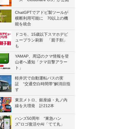
ChatGPTでアドビ製ツールが
横断利用可能に 70以上の機
能を統合
ドコモ、15歳以下スマホデビ
ュープラン刷新 「親子割」
も
YAMAP、周辺のクマ情報を登
山者へ通知「クマ目撃アラー
ト」
軽井沢で自動運転バスの実
証 “交通空白時間帯”解消目指
す
東京メトロ、銀座線・丸ノ内
線を大増発 計212本
ハンズ50周年 “東急ハン
ズ”ロゴ復活やAI「てて丸」