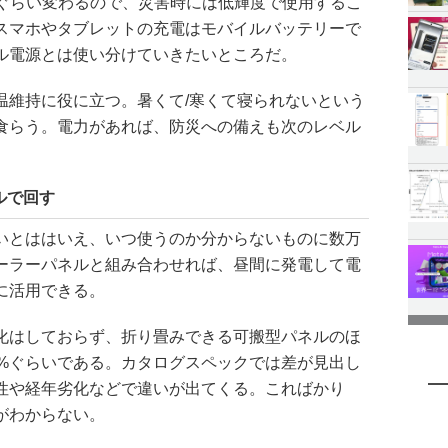
Wぐらい変わるので、災害時には低輝度で使用するこ
スマホやタブレットの充電はモバイルバッテリーで
ル電源とは使い分けていきたいところだ。
温維持に役に立つ。暑くて/寒くて寝られないという
食らう。電力があれば、防災への備えも次のレベル
ルで回す
いとははいえ、いつ使うのか分からないものに数万
ーラーパネルと組み合わせれば、昼間に発電して電
に活用できる。
化はしておらず、折り畳みできる可搬型パネルのほ
3%ぐらいである。カタログスペックでは差が見出し
性や経年劣化などで違いが出てくる。こればかり
がわからない。