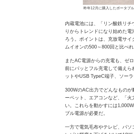
昨年12月に購入したポータブル電源
内蔵電池には、「リン酸鉄リチ
りからトレンドになり始めた電
ろう。ポイントは、充放電サイクル
ムイオンの500～800回と比
またAC電源からの充電も、ゼロ
前にパッとフル充電して備えら
ットやUSB TypeC端子、ソ
300WのAC出力でどんなもの
ーペット、エアコンなど、「火
い。これらを動かすには1,00
ブル電源が必要だ。
一方で電気毛布やテレビ、パソ