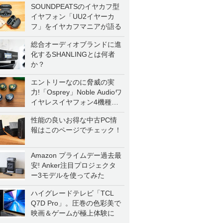
SOUNDPEATSのイヤカフ型
イヤフォン「UU2イヤーカ
フ」をイヤカフマニアが語る
総合オーディオブランドに進
化するSHANLINGとは何者
か？
エントリーなのに脅威の実
力!「Osprey」Noble Audioワ
イヤレスイヤフォン4機種を
一気に聴く
性能の良いお得な中古PC情
報はこのページでチェック！
Amazon プライムデー過去最
安! Anker注目プロジェクタ
ー3モデルを使ってみた
ハイグレードテレビ「TCL
Q7D Pro」。圧巻の色彩美で
映画＆ゲームが極上体験に