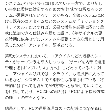
システムが“ガチガチ”に組まれている一方で、より新し
い事象に柔軟に対応するための“新領域”では異なるシス
テムが運用されているケースがある。全銀システムにお
ける既存のコアタイムなどのシステムが「ミッションク
リティカル」だとすれば、必要な機能を必要に応じて柔
軟に追加できる仕組みを新たに設け、8年サイクルの更
改時期に依存せずにシステムを拡張できる方策として用
意したのが「アジャイル」領域となる。
第8次システムにおいて、コアタイムなどの既存のシス
テムがオープン系を導入しつつも「(サーバを内部で運用
管理する)オンプレミス」方式にこだわっているのに対
し、アジャイル領域では「クラウド」も選択肢に入って
いるなど、システム面での柔軟性も考慮されている。将
来的にはすべてを含めてAPI方式へと移管していくこと
を目指しており、RC23への移行は「RCによる接続方式
の廃止」の布石となる。
結果として、RCの運用管理コストの削減につながるほ