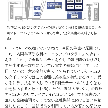
第7次から第8次システムへの移行期間における接続概念図。今
回のトラブルはこのRC23側で発生した(全銀協の資料より抜
粋)
RC17とRC23の違いの2つめは、今回の障害の原因とな
った「内国為替手数料のチェックプログラム」の存在に
ある。これまで全銀システムを介して銀行間のやり取り
で発生する手数料については電文の種類に応じて「62
円」などの一意の金額が割り当てられていたが、RC23
のタイミングではこの金額に柔軟性を持たせるべく、異
なる計算手法を導入している(“料金テーブル”のようなも
のを参照すると思われる)。ただ、問題の洗い出しの過程
でRC23へのリプレイスが行なわれた14行でも障害の発
生した金融機関とそうでない金融機関における違いを精
査したところ、当該機能を利用しているか否かの部分が