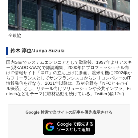
全銀協
鈴木 淳也/Junya Suzuki
国内SIerでシステムエンジニアとして勤務後、1997年よりアスキ
ー(現KADOKAWA)で雑誌編集、2000年にプロフェッショナル向
けIT情報サイト「＠IT」の立ち上げに参画。渡米を機に2002年か
らフリーランスとしてサンフランシスコからシリコンバレーのIT
情報発信を行なう。2011年以降は、取材分野を「NFCとモバイ
ル決済」とし、リテール向けソリューションや公共インフラ、Fi
ntechなどをテーマに取材活動を続けている。Twitter(
@j17sf
)
Google 検索で当サイトの記事を優先表示させる