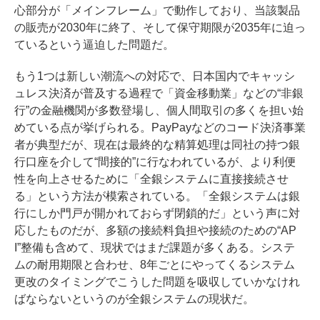
心部分が「メインフレーム」で動作しており、当該製品
の販売が2030年に終了、そして保守期限が2035年に迫っ
ているという逼迫した問題だ。
もう1つは新しい潮流への対応で、日本国内でキャッシ
ュレス決済が普及する過程で「資金移動業」などの“非銀
行”の金融機関が多数登場し、個人間取引の多くを担い始
めている点が挙げられる。PayPayなどのコード決済事業
者が典型だが、現在は最終的な精算処理は同社の持つ銀
行口座を介して“間接的”に行なわれているが、より利便
性を向上させるために「全銀システムに直接接続させ
る」という方法が模索されている。「全銀システムは銀
行にしか門戸が開かれておらず閉鎖的だ」という声に対
応したものだが、多額の接続料負担や接続のための“AP
I”整備も含めて、現状ではまだ課題が多くある。システ
ムの耐用期限と合わせ、8年ごとにやってくるシステム
更改のタイミングでこうした問題を吸収していかなけれ
ばならないというのが全銀システムの現状だ。