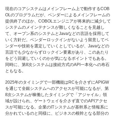
現在のコアシステムはメインフレーム上で動作するCOB
OLのプログラムだが、ベンダーによるメインフレームの
提供終了のほか、COBOLエンジニアが将来的に減少して
システムのメインテナンスが難しくなることを見越し
て、オープン系のシステムとJavaなどの言語を採用して
いく方針だ。ベンダーロックインがないよう留意してベ
ンダーや技術を選定していくとしているが、Javaなどの
言語でも少なからずロックイン要素があり、このあたり
をどう回避していくのかが気になるポイントでもある。
同時に、第8次システムは接続方式のAPI一本化への布石
ともなる。
2025年のタイミングで一部機能はRCを介さずにAPIGW
を通じて全銀システムへのアクセスが可能になるが、第
8次システムが稼働したタイミングで「アジャイル」領
域が設けられ、ゲートウェイを介さず直でのAPIアクセ
スが可能になる。企業のITシステムが基幹系と情報系に
分かれているのと同様に、ビジネスの根幹となる部分の