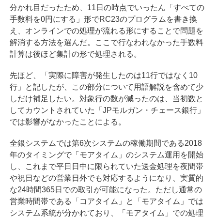
分かれ目だったため、11日の時点でいったん「すべての
手数料を0円にする」形でRC23のプログラムを書き換
え、オンラインでの処理が流れる形にすることで問題を
解消する方法を選んだ。ここで行なわれなかった手数料
計算は後ほど集計の形で処理される。
先ほど、「実際に障害が発生したのは11行ではなく10
行」と記したが、この部分について用語解説を含めて少
しだけ補足したい。対象行の数が減ったのは、当初数と
してカウントされていた「JPモルガン・チェース銀行」
では影響がなかったことによる。
全銀システムでは第6次システムの稼働期間である2018
年のタイミングで「
モアタイム
」のシステム運用を開始
し、これまで平日日中に限られていた送金処理を夜間帯
や祝日などの営業日外でも対応するようになり、実質的
な24時間365日での取引が可能になった。ただし通常の
営業時間帯である「コアタイム」と「モアタイム」では
システム系統が分かれており、「モアタイム」での処理