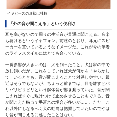
イヤピースの形状は独特
「外の音が聞こえる」という便利さ
耳を塞がないので周りの生活音が普通に聞こえる。音楽
も聴けるというイヤフォン。前述のとおり、耳元にスピ
ーカーを置いているようなイメージだ。これが今の筆者
のライフスタイルにはとても合っている。
一番影響が大きいのは、犬を飼ったこと。犬は家の中で
放し飼いだが、これをしていれば犬が何かを「やらかし
て」いるときも、音が聞こえることで対処しやすい。最
近はそうでもないが、ちょっと前までは、目を離すとバ
リバリビリビリという解体音が響き渡っていた。音が聞
こえればすぐに駆けつけて止めさせることもできる。音
が聞こえた時点で手遅れの場合が多いが……。ただ、こ
れ以外にもなるべく犬の動向は把握していたいのでやは
り音が聞こえるに越したことはない。