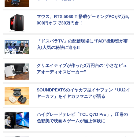
マウス、RTX 5060 Ti搭載ゲーミングPCが7万5,
000円オフで30万円台！
「ドスパラTV」の配信現場に“PAD”撮影班が潜
入!人気の秘訣に迫る!!
クリエイティブが作った2万円台の“小さなピュ
アオーディオスピーカー”
SOUNDPEATSのイヤカフ型イヤフォン「UU2イ
ヤーカフ」をイヤカフマニアが語る
ハイグレードテレビ「TCL Q7D Pro」。圧巻の
色彩美で映画＆ゲームが極上体験に