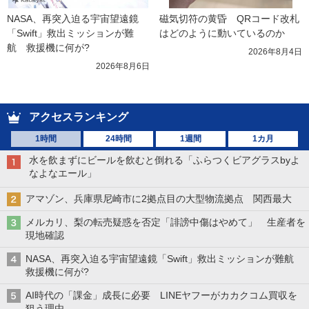
NASA、再突入迫る宇宙望遠鏡
磁気切符の黄昏　QRコード改札
「Swift」救出ミッションが難
はどのように動いているのか
航　救援機に何が?
2026年8月4日
2026年8月6日
アクセスランキング
1時間
24時間
1週間
1カ月
水を飲まずにビールを飲むと倒れる「ふらつくビアグラスbyよ
なよなエール」
アマゾン、兵庫県尼崎市に2拠点目の大型物流拠点 関西最大
メルカリ、梨の転売疑惑を否定「誹謗中傷はやめて」 生産者を
現地確認
NASA、再突入迫る宇宙望遠鏡「Swift」救出ミッションが難航
救援機に何が?
AI時代の「課金」成長に必要 LINEヤフーがカカクコム買収を
狙う理由