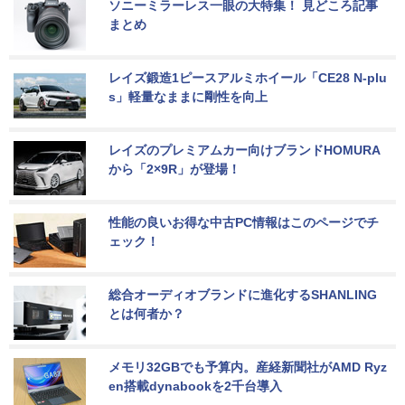
ソニーミラーレス一眼の大特集！ 見どころ記事
まとめ
レイズ鍛造1ピースアルミホイール「CE28 N-plu
s」軽量なままに剛性を向上
レイズのプレミアムカー向けブランドHOMURA
から「2×9R」が登場！
性能の良いお得な中古PC情報はこのページでチ
ェック！
総合オーディオブランドに進化するSHANLING
とは何者か？
メモリ32GBでも予算内。産経新聞社がAMD Ryz
en搭載dynabookを2千台導入