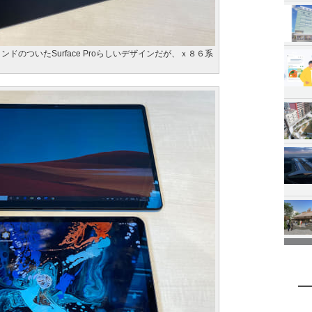
クスタンドのついたSurface Proらしいデザインだが、ｘ８６系