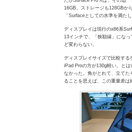
だがSurface Pro Xは、
16GB。ストレージも128GB
「Surfaceとしての水準を満
ディスプレイは現行のx86系Surf
13インチで、「狭額縁」になっている。
ど変わらない。
ディスプレイサイズで比較するなら
iPad Proの方が130g軽い。と
なかった。角がとれて、立てた
ることを思えば、この重量差は