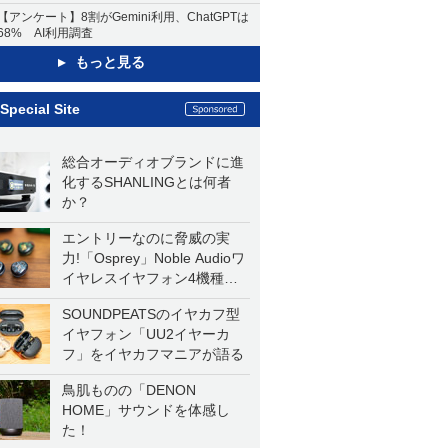
【アンケート】8割がGemini利用、ChatGPTは
68% AI利用調査
もっと見る
Special Site
総合オーディオブランドに進
化するSHANLINGとは何者
か？
エントリーなのに脅威の実
力!「Osprey」Noble Audioワ
イヤレスイヤフォン4機種を
一気に聴く
SOUNDPEATSのイヤカフ型
イヤフォン「UU2イヤーカ
フ」をイヤカフマニアが語る
鳥肌ものの「DENON
HOME」サウンドを体感し
た！