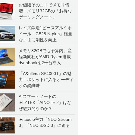
お値段そのままでメモリ倍
増！メモリ32GBの「お得な
ゲーミングノート」
レイズ鍛造1ピースアルミホ
イール「CE28 N-plus」軽量
なままに剛性を向上
メモリ32GBでも予算内。産
経新聞社がAMD Ryzen搭載
dynabookを2千台導入
「A&ultima SP4000T」の魅
力！ポケットに入るオーディ
オの醍醐味
AIスマートノートの
iFLYTEK「AINOTE 2」はな
ぜ魅力的なのか？
iFi audio主力「NEO Stream
3」「NEO iDSD 3」に迫る