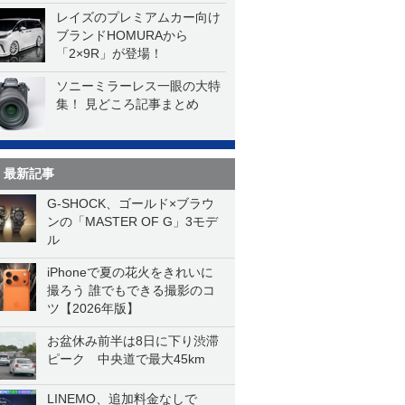
レイズのプレミアムカー向け
ブランドHOMURAから
「2×9R」が登場！
ソニーミラーレス一眼の大特
集！ 見どころ記事まとめ
最新記事
G-SHOCK、ゴールド×ブラウ
ンの「MASTER OF G」3モデ
ル
iPhoneで夏の花火をきれいに
撮ろう 誰でもできる撮影のコ
ツ【2026年版】
お盆休み前半は8日に下り渋滞
ピーク 中央道で最大45km
LINEMO、追加料金なしで