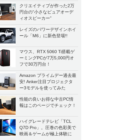
クリエイティブが作った2万
円台の“小さなピュアオーデ
ィオスピーカー”
レイズのパワーデザインホイ
ール「M6」に新色登場!!
マウス、RTX 5060 Ti搭載ゲ
ーミングPCが7万5,000円オ
フで30万円台！
Amazon プライムデー過去最
安! Anker注目プロジェクタ
ー3モデルを使ってみた
性能の良いお得な中古PC情
報はこのページでチェック！
ハイグレードテレビ「TCL
Q7D Pro」。圧巻の色彩美で
映画＆ゲームが極上体験に