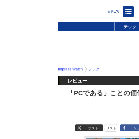
テック
Impress Watch
テック
レビュー
「PCである」ことの価値。
ポスト
リスト
シ