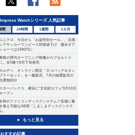
Impress Watchシリーズ 人気記事
時間
24時間
1週間
1カ月
ユニクロ、今日から「お盆特別セール」。涼感
シアサッカーワンピース待望値下げ、撥水ギア
ショーツは1990円に
東映の歴代オープニング映像がカプセルトイ
に。全5種で8月下旬発売
カルディ、オンライン限定「ネコバッグ＆タン
ブラーセット」を一般販売。7月の抽選販売の
当選無効分
スターバックス、横浜に“文化財カフェ”8月10日
オープン
令和のファミコンディスクシステム？安価に書
き換え可能なGB用「しましまディスクシステ
ム」
もっと見る
おすすめ記事